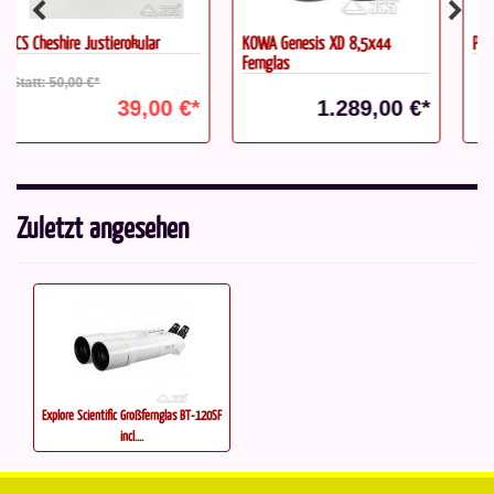
KOWA Genesis XD 8,5x44
PrimaLuceLab ESATTO 4"...
Fernglas
1.289,00 €*
1.395,00 €*
Zuletzt angesehen
Explore Scientific Großfernglas BT-120SF
incl....