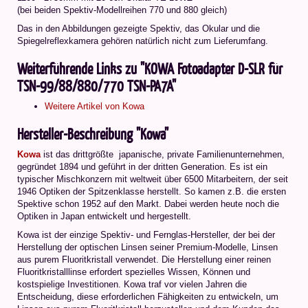
(bei beiden Spektiv-Modellreihen 770 und 880 gleich)
Das in den Abbildungen gezeigte Spektiv, das Okular und die
Spiegelreflexkamera gehören natürlich nicht zum Lieferumfang.
Weiterführende Links zu "KOWA Fotoadapter D-SLR für
TSN-99/88/880/770 TSN-PA7A"
Weitere Artikel von Kowa
Hersteller-Beschreibung "Kowa"
Kowa
ist das drittgrößte japanische, private Familienunternehmen,
gegründet 1894 und geführt in der dritten Generation. Es ist ein
typischer Mischkonzern mit weltweit über 6500 Mitarbeitern, der seit
1946 Optiken der Spitzenklasse herstellt. So kamen z.B. die ersten
Spektive schon 1952 auf den Markt. Dabei werden heute noch die
Optiken in Japan entwickelt und hergestellt.
Kowa ist der einzige Spektiv- und Fernglas-Hersteller, der bei der
Herstellung der optischen Linsen seiner Premium-Modelle, Linsen
aus purem Fluoritkristall verwendet. Die Herstellung einer reinen
Fluoritkristalllinse erfordert spezielles Wissen, Können und
kostspielige Investitionen. Kowa traf vor vielen Jahren die
Entscheidung, diese erforderlichen Fähigkeiten zu entwickeln, um