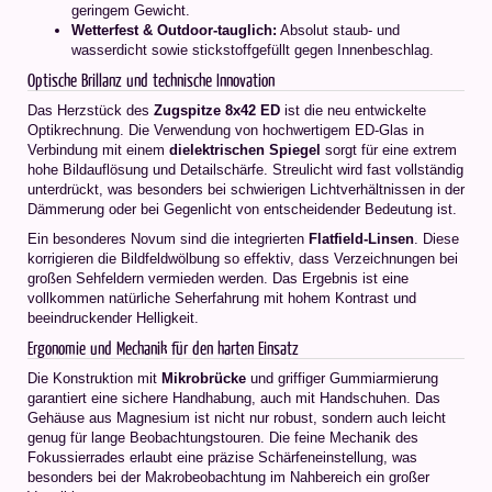
geringem Gewicht.
Wetterfest & Outdoor-tauglich:
Absolut staub- und
wasserdicht sowie stickstoffgefüllt gegen Innenbeschlag.
Optische Brillanz und technische Innovation
Das Herzstück des
Zugspitze 8x42 ED
ist die neu entwickelte
Optikrechnung. Die Verwendung von hochwertigem ED-Glas in
Verbindung mit einem
dielektrischen Spiegel
sorgt für eine extrem
hohe Bildauflösung und Detailschärfe. Streulicht wird fast vollständig
unterdrückt, was besonders bei schwierigen Lichtverhältnissen in der
Dämmerung oder bei Gegenlicht von entscheidender Bedeutung ist.
Ein besonderes Novum sind die integrierten
Flatfield-Linsen
. Diese
korrigieren die Bildfeldwölbung so effektiv, dass Verzeichnungen bei
großen Sehfeldern vermieden werden. Das Ergebnis ist eine
vollkommen natürliche Seherfahrung mit hohem Kontrast und
beeindruckender Helligkeit.
Ergonomie und Mechanik für den harten Einsatz
Die Konstruktion mit
Mikrobrücke
und griffiger Gummiarmierung
garantiert eine sichere Handhabung, auch mit Handschuhen. Das
Gehäuse aus Magnesium ist nicht nur robust, sondern auch leicht
genug für lange Beobachtungstouren. Die feine Mechanik des
Fokussierrades erlaubt eine präzise Schärfeneinstellung, was
besonders bei der Makrobeobachtung im Nahbereich ein großer