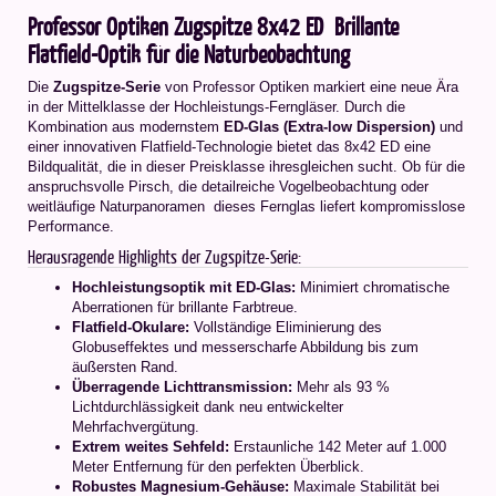
Professor Optiken Zugspitze 8x42 ED  Brillante
Flatfield-Optik für die Naturbeobachtung
Die
Zugspitze-Serie
von Professor Optiken markiert eine neue Ära
in der Mittelklasse der Hochleistungs-Ferngläser. Durch die
Kombination aus modernstem
ED-Glas (Extra-low Dispersion)
und
einer innovativen Flatfield-Technologie bietet das 8x42 ED eine
Bildqualität, die in dieser Preisklasse ihresgleichen sucht. Ob für die
anspruchsvolle Pirsch, die detailreiche Vogelbeobachtung oder
weitläufige Naturpanoramen  dieses Fernglas liefert kompromisslose
Performance.
Herausragende Highlights der Zugspitze-Serie:
Hochleistungsoptik mit ED-Glas:
Minimiert chromatische
Aberrationen für brillante Farbtreue.
Flatfield-Okulare:
Vollständige Eliminierung des
Globuseffektes und messerscharfe Abbildung bis zum
äußersten Rand.
Überragende Lichttransmission:
Mehr als 93 %
Lichtdurchlässigkeit dank neu entwickelter
Mehrfachvergütung.
Extrem weites Sehfeld:
Erstaunliche 142 Meter auf 1.000
Meter Entfernung für den perfekten Überblick.
Robustes Magnesium-Gehäuse:
Maximale Stabilität bei