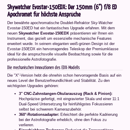
Skywatcher Evostar-150EDX: Der 150mm (6") f/8 ED
Apochromat für höchste Ansprüche
Der bewährte apochromatische Doublet-Refraktor Sky-Watcher
Evostar-150ED hat ein fantastisches Upgrade erfahren. Mit dem
neuen
Skywatcher Evostar-150EDX
präsentieren wir Ihnen ein
Instrument, das gezielt um essenzielle mechanische Features
erweitert wurde. In seinem eleganten weiß-grünen Design ist der
Evostar-150EDX ein hervorragendes Teleskop der Premiumklasse 
ideal für die anspruchsvolle visuelle Beobachtung sowie für die
professionelle Astrofotografie.
Die mechanischen Innovationen des EDX-Modells
Die "X"-Version hebt die ohnehin schon hervorragende Basis auf ein
neues Level der Benutzerfreundlichkeit und Stabilität. Zu den
wichtigsten Upgrades gehören:
3" CNC-Zahnstangen-Okularauszug (Rack & Pinion):
Hochpräzise gefertigt, mit eingravierter Skala und einer 11:1
Dual-Speed Untersetzung für feinfühligstes Fokussieren 
selbst bei schwerem Kamerazubehör.
360°-Rotationsadapter:
Erleichtert die perfekte Kadrierung
bei der Astrofotografie erheblich, ohne den Fokus zu
verlieren.