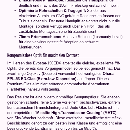
Einschiebbare Taukappe:
Reduziert die Transportlänge
deutlich und macht das 150mm-Teleskop erstaunlich mobil.
Optimierte Rohrschellen & Tragegriff:
Solide, aus
eloxiertem Aluminium CNC-gefräste Rohrschellen fassen den
Tubus sicher ein. Der neue Handgriff erleichtert nicht nur die
Montage, sondern verfügt auch über ein Profil, das als
zusätzliche Montageschiene für Zubehör dient.
75mm Prismenschiene:
Massive Schiene (Losmandy-Level)
für eine verwindungssteife Adaption an schwere
Montierungen.
Kompromisslose Optik für maximalen Kontrast
Im Herzen des Evostar-150EDX arbeitet die gleiche, exzellente f/8-
Optik, die bereits das Vorgängermodell so beliebt gemacht hat. Das
zweilinsige Objektiv (Doublet) verwendet hochwertigstes
Ohara
FPL-53 ED-Glas (Extra-low Dispersion)
aus Japan. Dieses
Premium-Glas eliminiert störende chromatische Aberrationen
(Farbfehler) nahezu vollständig.
Das Resultat ist eine bilderbuchmäßige Beugungsfigur: Sie erleben
gestochen scharfe, feine Sterne vor einem pechschwarzen, extrem
kontrastreichen Himmelshintergrund. Jede Glas-Luft-Fläche ist mit
der proprietären
"Metallic High-Transmission Coating" (MHTC)
von Sky-Watcher bedampft. Diese exotische, metallische Antireflex-
Beschichtung gehört zu den besten ihrer Klasse und ermöglicht eine
beeindruckende Lichttransmission von bis zu 99,5 %.