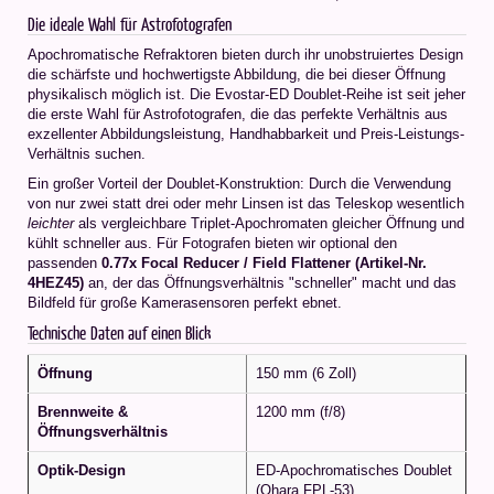
Die ideale Wahl für Astrofotografen
Apochromatische Refraktoren bieten durch ihr unobstruiertes Design
die schärfste und hochwertigste Abbildung, die bei dieser Öffnung
physikalisch möglich ist. Die Evostar-ED Doublet-Reihe ist seit jeher
die erste Wahl für Astrofotografen, die das perfekte Verhältnis aus
exzellenter Abbildungsleistung, Handhabbarkeit und Preis-Leistungs-
Verhältnis suchen.
Ein großer Vorteil der Doublet-Konstruktion: Durch die Verwendung
von nur zwei statt drei oder mehr Linsen ist das Teleskop wesentlich
leichter
als vergleichbare Triplet-Apochromaten gleicher Öffnung und
kühlt schneller aus. Für Fotografen bieten wir optional den
passenden
0.77x Focal Reducer / Field Flattener (Artikel-Nr.
4HEZ45)
an, der das Öffnungsverhältnis "schneller" macht und das
Bildfeld für große Kamerasensoren perfekt ebnet.
Technische Daten auf einen Blick
Öffnung
150 mm (6 Zoll)
Brennweite &
1200 mm (f/8)
Öffnungsverhältnis
Optik-Design
ED-Apochromatisches Doublet
(Ohara FPL-53)