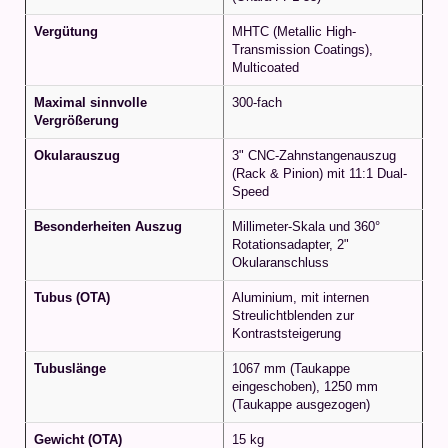
Vergütung
MHTC (Metallic High-
Transmission Coatings),
Multicoated
Maximal sinnvolle
300-fach
Vergrößerung
Okularauszug
3" CNC-Zahnstangenauszug
(Rack & Pinion) mit 11:1 Dual-
Speed
Besonderheiten Auszug
Millimeter-Skala und 360°
Rotationsadapter, 2"
Okularanschluss
Tubus (OTA)
Aluminium, mit internen
Streulichtblenden zur
Kontraststeigerung
Tubuslänge
1067 mm (Taukappe
eingeschoben), 1250 mm
(Taukappe ausgezogen)
Gewicht (OTA)
15 kg