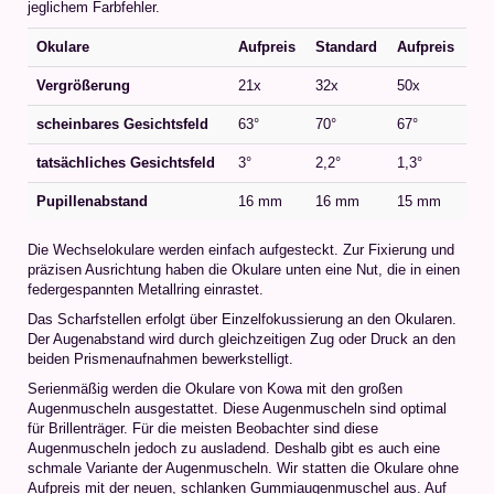
jeglichem Farbfehler.
Okulare
Aufpreis
Standard
Aufpreis
Vergrößerung
21x
32x
50x
scheinbares Gesichtsfeld
63°
70°
67°
tatsächliches Gesichtsfeld
3°
2,2°
1,3°
Pupillenabstand
16 mm
16 mm
15 mm
Die Wechselokulare werden einfach aufgesteckt. Zur Fixierung und
präzisen Ausrichtung haben die Okulare unten eine Nut, die in einen
federgespannten Metallring einrastet.
Das Scharfstellen erfolgt über Einzelfokussierung an den Okularen.
Der Augenabstand wird durch gleichzeitigen Zug oder Druck an den
beiden Prismenaufnahmen bewerkstelligt.
Serienmäßig werden die Okulare von Kowa mit den großen
Augenmuscheln ausgestattet. Diese Augenmuscheln sind optimal
für Brillenträger. Für die meisten Beobachter sind diese
Augenmuscheln jedoch zu ausladend. Deshalb gibt es auch eine
schmale Variante der Augenmuscheln. Wir statten die Okulare ohne
Aufpreis mit der neuen, schlanken Gummiaugenmuschel aus. Auf