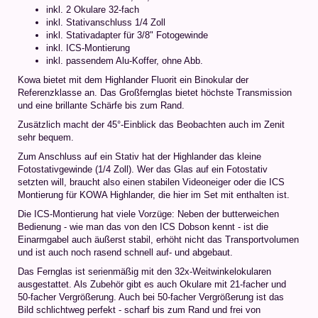
inkl. 2 Okulare 32-fach
inkl. Stativanschluss 1/4 Zoll
inkl. Stativadapter für 3/8" Fotogewinde
inkl. ICS-Montierung
inkl. passendem Alu-Koffer, ohne Abb.
Kowa bietet mit dem Highlander Fluorit ein Binokular der
Referenzklasse an. Das Großfernglas bietet höchste Transmission
und eine brillante Schärfe bis zum Rand.
Zusätzlich macht der 45°-Einblick das Beobachten auch im Zenit
sehr bequem.
Zum Anschluss auf ein Stativ hat der Highlander das kleine
Fotostativgewinde (1/4 Zoll). Wer das Glas auf ein Fotostativ
setzten will, braucht also einen stabilen Videoneiger oder die ICS
Montierung für KOWA Highlander, die hier im Set mit enthalten ist.
Die ICS-Montierung hat viele Vorzüge: Neben der butterweichen
Bedienung - wie man das von den ICS Dobson kennt - ist die
Einarmgabel auch äußerst stabil, erhöht nicht das Transportvolumen
und ist auch noch rasend schnell auf- und abgebaut.
Das Fernglas ist serienmäßig mit den 32x-Weitwinkelokularen
ausgestattet. Als Zubehör gibt es auch Okulare mit 21-facher und
50-facher Vergrößerung. Auch bei 50-facher Vergrößerung ist das
Bild schlichtweg perfekt - scharf bis zum Rand und frei von