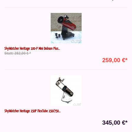
SkyWatcher Heritage 100-P Mini Dobson Plus...
Statt: 282,00 € *
259,00 €*
SkyWatcher Heritage 150P FlexTube 150/750...
345,00 €*