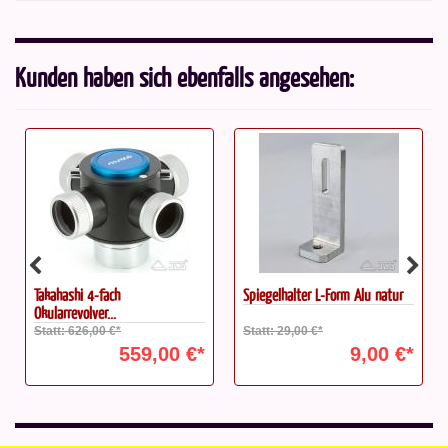
Kunden haben sich ebenfalls angesehen:
Spiegelhalter L-Form Alu natur
ICS Newton Tubus 12-12,5"
f/5,6...
Statt: 29,00 €*
Statt: 1.499,00 €*
€*
9,00 €*
999,00 €*