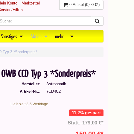
ein Konto
Merkzettel
0 Artikel
(0,00 €*)
ervice/Hilfe
 Sonstiges
Aktion
mehr ...
 Typ 3 *Sonderpreis*
er OWB CCD Typ 3 *Sonderpreis*
Hersteller
Astronomik
Artikel-Nr.:
7CD4C2
Lieferzeit 3-5 Werktage
11,2% gespart
Statt: 179,00 €*
159,00 €*