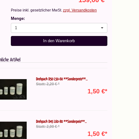
Preise inkl. gesetzlicher MwSt.
zzgl. Versandkosten
Menge:
1
In den Warenkorb
nliche Artikel
Drehpack D50 L50-60 **Sonderpreis**...
Statt: 2,20 € *
1,50 €*
Drehpack D45 L60-80 **Sonderpeis**...
Statt: 2,00 € *
1,50 €*