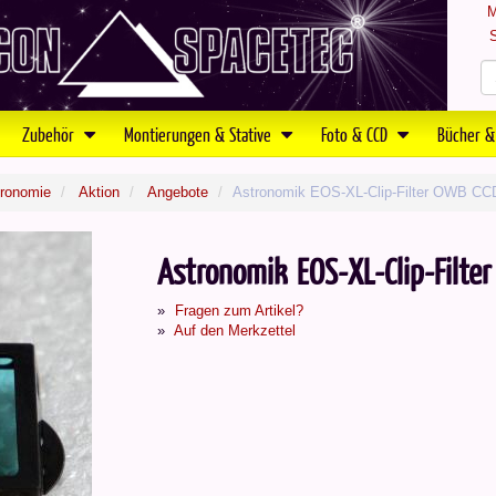
M
S
Zubehör
Montierungen & Stative
Foto & CCD
Bücher &
tronomie
Aktion
Angebote
Astronomik EOS-XL-Clip-Filter OWB CCD
Astronomik EOS-XL-Clip-Filt
Fragen zum Artikel?
Auf den Merkzettel