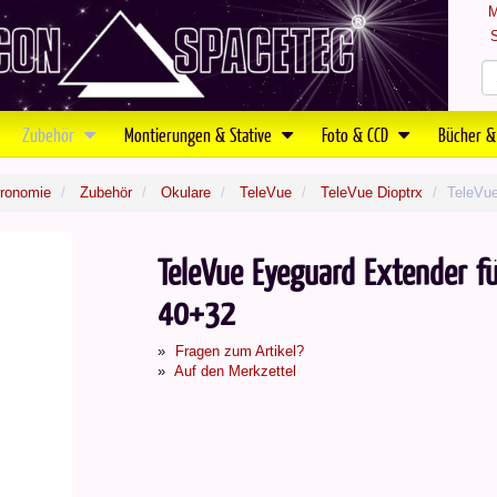
M
S
Zubehör
Montierungen & Stative
Foto & CCD
Bücher &
tronomie
Zubehör
Okulare
TeleVue
TeleVue Dioptrx
TeleVue
TeleVue Eyeguard Extender fü
40+32
Fragen zum Artikel?
Auf den Merkzettel