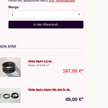
Preise inkl. gesetzlicher MwSt.
zzgl. Versandkosten
Menge:
1
In den Warenkorb
nliche Artikel
TeleVue Dioptrx 0,25 bei...
Statt: 174,00 € *
167,00 €*
TeleVue Dioptrx Adapter DNA-6000 für alle...
49,00 €*