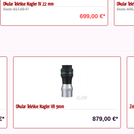
Okular TeleVue Nagler V 16 mm
Te
Statt: 605,00 €*
St
€*
549,00 €*
Zeiss Conquest HDX 10x42 Fernglas
Ta
St
€*
1.299,00 €*