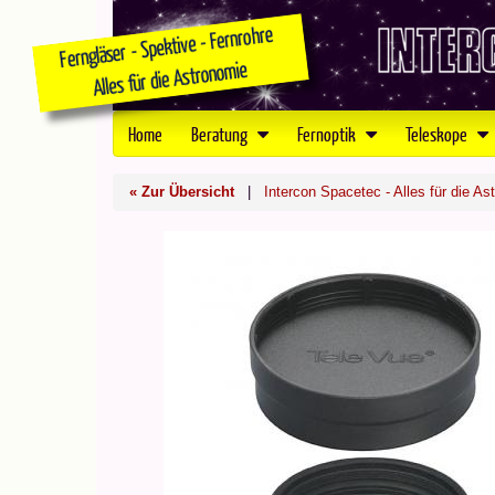
Home
Beratung
Fernoptik
Teleskope
« Zur Übersicht
|
Intercon Spacetec - Alles für die As