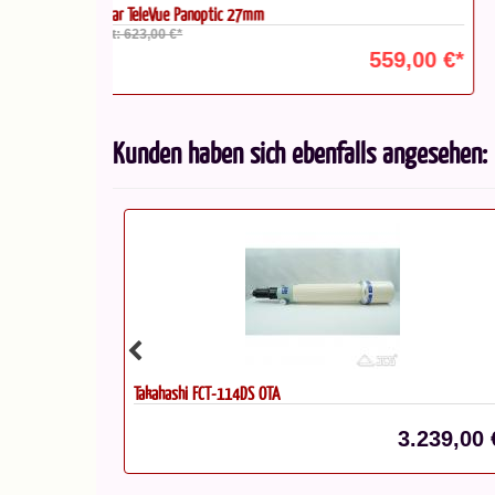
Okular TeleVue Nagler IV 22 mm
Statt: 817,00 €*
559,00 €*
699,00 
Kunden haben sich ebenfalls angesehen:
Okular TeleVue Nagler VII 9mm
239,00 €*
879,00 