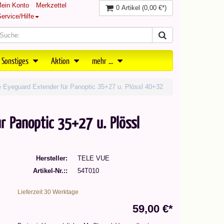
ein Konto
Merkzettel
0 Artikel
(0,00 €*)
ervice/Hilfe
 Sonstiges
Aktion
mehr ...
 Eyeguard Extender für Panoptic 35+27 u. Plössl 40+32
r Panoptic 35+27 u. Plössl
Hersteller
TELE VUE
Artikel-Nr.:
54T010
Lieferzeit 30 Werktage
59,00 €*