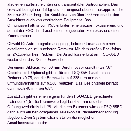
also einen äußerst leichten und transportablen Astrographen. Das
Gewicht beträgt nur 3,8 kg und mit eingeschobener Taukappe ist der
85er nur 32 cm lang. Der Backfokus von über 200 mm erlaubt den
Anschluss auch von exotischem Equipment. Das
Öffnungsverhältnis von f/5,3 erfordert eine präzise Fokussierung und
so hat der FSQ-85ED auch einen eingebauten Feinfokus und einen
Kamerarotator.
Obwohl für Astrofotografie ausgelegt, bekommt man auch einen
exzellenten visuell nutzbaren Refraktor. Mit dem großen Backfokus
ist 2"-Zubehör kein Problem. Der Anschluss erfolgt am FSQ-85ED
wieder über das 72 mm-Gewinde.
Bei einem Bildkreis von 60 mm Durchmesser erzielt man 7,6°
Gesichtsfeld. Optional gibt es für den FSQ-85ED auch einen
Reducer x0,75, der die Brennweite auf 338 mm und das
Öffnungsverhältnis auf f/3,86 reduziert. Das Gesichtsfeld beträgt
dann noch 40 mm bei 6,8°.
Zusätzlich gibt es einen eigens für den FSQ-85ED gerechneten
Extender x1,5. Die Brennweite liegt bei 675 mm und das
Öffnungsverhältnis bei f/8. Mit diesem Extender wird der FSQ-85ED
dann auch ein hervorragendes Teleskop für Planetenbeobachtung
abgeben. Zwei System-Charts stellen die möglichen
Anschlussvarianten dar: