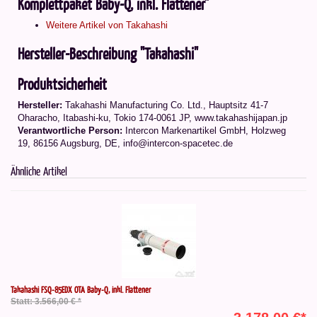
Komplettpaket Baby-Q, inkl. Flattener"
Weitere Artikel von Takahashi
Hersteller-Beschreibung "Takahashi"
Produktsicherheit
Hersteller:
Takahashi Manufacturing Co. Ltd.
,
Hauptsitz 41-7
Oharacho, Itabashi-ku, Tokio 174-0061 JP
, www.takahashijapan.jp
Verantwortliche Person:
Intercon Markenartikel GmbH, Holzweg
19, 86156 Augsburg, DE, info@intercon-spacetec.de
Ähnliche Artikel
Takahashi FSQ-85EDX OTA Baby-Q, inkl. Flattener
Statt: 3.566,00 € *