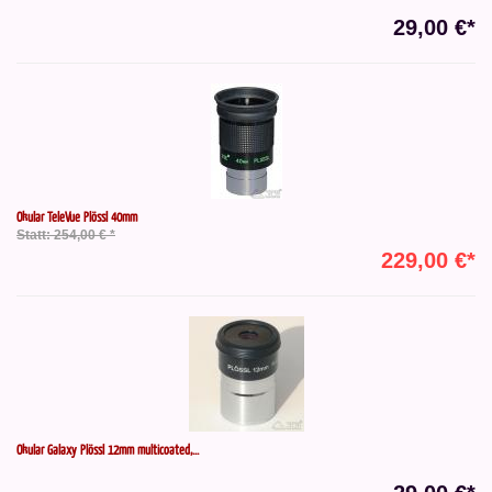
29,00 €*
Okular TeleVue Plössl 40mm
Statt: 254,00 € *
229,00 €*
Okular Galaxy Plössl 12mm multicoated,...