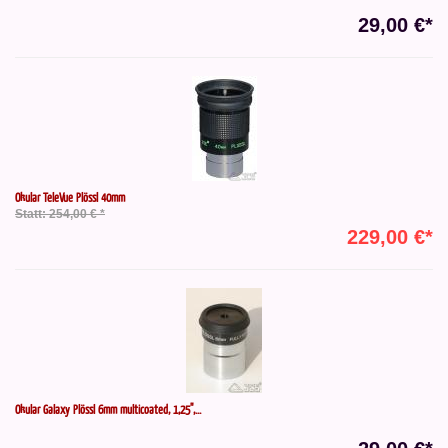
29,00 €*
Okular TeleVue Plössl 40mm
Statt: 254,00 € *
229,00 €*
Okular Galaxy Plössl 6mm multicoated, 1,25",...