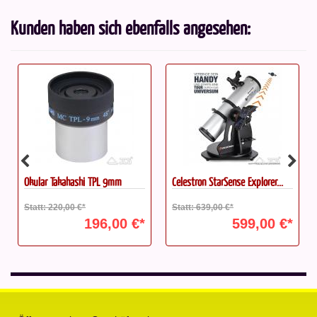
Kunden haben sich ebenfalls angesehen:
9mm
Celestron StarSense Explorer...
Okular Takahashi TPL 25mm
Statt: 639,00 €*
Statt: 254,00 €*
,00 €*
599,00 €*
227,00