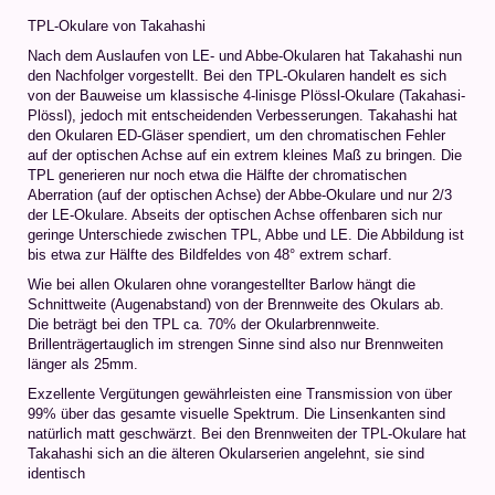
TPL-Okulare von Takahashi
Nach dem Auslaufen von LE- und Abbe-Okularen hat Takahashi nun
den Nachfolger vorgestellt. Bei den TPL-Okularen handelt es sich
von der Bauweise um klassische 4-linisge Plössl-Okulare (Takahasi-
Plössl), jedoch mit entscheidenden Verbesserungen. Takahashi hat
den Okularen ED-Gläser spendiert, um den chromatischen Fehler
auf der optischen Achse auf ein extrem kleines Maß zu bringen. Die
TPL generieren nur noch etwa die Hälfte der chromatischen
Aberration (auf der optischen Achse) der Abbe-Okulare und nur 2/3
der LE-Okulare. Abseits der optischen Achse offenbaren sich nur
geringe Unterschiede zwischen TPL, Abbe und LE. Die Abbildung ist
bis etwa zur Hälfte des Bildfeldes von 48° extrem scharf.
Wie bei allen Okularen ohne vorangestellter Barlow hängt die
Schnittweite (Augenabstand) von der Brennweite des Okulars ab.
Die beträgt bei den TPL ca. 70% der Okularbrennweite.
Brillenträgertauglich im strengen Sinne sind also nur Brennweiten
länger als 25mm.
Exzellente Vergütungen gewährleisten eine Transmission von über
99% über das gesamte visuelle Spektrum. Die Linsenkanten sind
natürlich matt geschwärzt. Bei den Brennweiten der TPL-Okulare hat
Takahashi sich an die älteren Okularserien angelehnt, sie sind
identisch