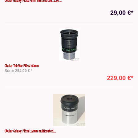
Okular Galaxy Plössl 9mm multicoated, 1,25",...
29,00 €*
Okular TeleVue Plössl 40mm
Statt: 254,00 € *
229,00 €*
Okular Galaxy Plössl 12mm multicoated,...