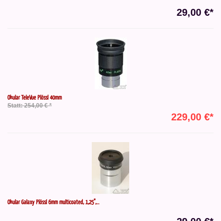
29,00 €*
Okular TeleVue Plössl 40mm
Statt: 254,00 € *
229,00 €*
Okular Galaxy Plössl 6mm multicoated, 1,25",...