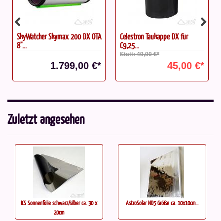
SkyWatcher Skymax 200 DX OTA
Celestron Taukappe DX für
8"...
C9,25...
Statt: 49,00 €*
1.799,00 €*
45,00 €*
Zuletzt angesehen
ICS Sonnenfolie schwarz/silber ca. 30 x
AstroSolar ND5 Größe ca. 10x10cm...
20cm