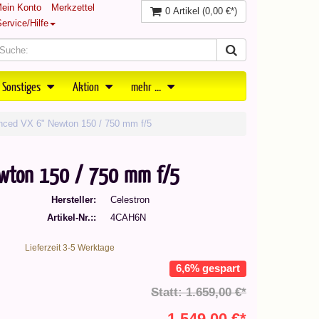
ein Konto
Merkzettel
0 Artikel
(0,00 €*)
ervice/Hilfe
 Sonstiges
Aktion
mehr ...
nced VX 6" Newton 150 / 750 mm f/5
ewton 150 / 750 mm f/5
Hersteller
Celestron
Artikel-Nr.:
4CAH6N
Lieferzeit 3-5 Werktage
6,6% gespart
Statt: 1.659,00 €*
1.549,00 €*