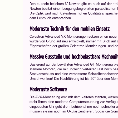
Den zu recht beliebten 6"-Newton gibt es auch auf der s
Newton besitzt einen beugungsbegrenzten parabolischen Ha
Die Optik wird nach Celestrons hohen Qualitätsansprüchen
dem Lehrbuch entsprechen.
Modernste Technik für den mobilen Einsatz
Celestron Advanced VX Montierungen setzen einen neuen S
wurde von Grund auf neu entwickelt, immer mit Blick auf di
Eigenschaften der großen Celestron-Montierungen  und da
Massive Gussteile und hochbelastbare Mechani
Basierend auf der bewährten Advanced GT Montierung biete
stärkere Motoren, die mit ungleich verteilter Last noch b
Stativanschluss und eine verbesserte Schwalbenschwanz
Umschwenken! Die Nachführung ist bis 20° über den Meri
Modernste Software
Die AVX-Montierung wird mit dem kälteresistenten, wesent
steht Ihnen eine moderne Computersteuerung zur Verfügu
eingebauten Uhr geht die Inbetriebnahme noch schneller al
müssen sie nur noch im Okular zentrieren. Sogar die Son