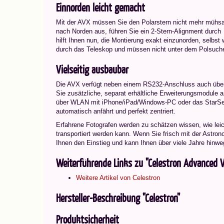
Einnorden leicht gemacht
Mit der AVX müssen Sie den Polarstern nicht mehr mühsam
nach Norden aus, führen Sie ein 2-Stern-Alignment durch 
hilft Ihnen nun, die Montierung exakt einzunorden, selbs
durch das Teleskop und müssen nicht unter dem Polsuche
Vielseitig ausbaubar
Die AVX verfügt neben einem RS232-Anschluss auch über
Sie zusätzliche, separat erhältliche Erweiterungsmodule 
über WLAN mit iPhone/iPad/Windows-PC oder das StarSen
automatisch anfährt und perfekt zentriert.
Erfahrene Fotografen werden zu schätzen wissen, wie lei
transportiert werden kann. Wenn Sie frisch mit der Astron
Ihnen den Einstieg und kann Ihnen über viele Jahre hinweg
Weiterführende Links zu "Celestron Advanced
Weitere Artikel von Celestron
Hersteller-Beschreibung "Celestron"
Produktsicherheit