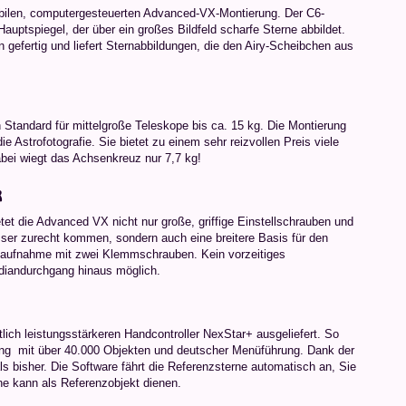
tabilen, computergesteuerten Advanced-VX-Montierung. Der C6-
uptspiegel, der über ein großes Bildfeld scharfe Sterne abbildet.
 gefertig und liefert Sternabbildungen, die den Airy-Scheibchen aus
tandard für mittelgroße Teleskope bis ca. 15 kg. Die Montierung
e Astrofotografie. Sie bietet zu einem sehr reizvollen Preis viele
bei wiegt das Achsenkreuz nur 7,7 kg!
k
t die Advanced VX nicht nur große, griffige Einstellschrauben und
esser zurecht kommen, sondern auch eine breitere Basis für den
aufnahme mit zwei Klemmschrauben. Kein vorzeitiges
diandurchgang hinaus möglich.
lich leistungsstärkeren Handcontroller NexStar+ ausgeliefert. So
ng  mit über 40.000 Objekten und deutscher Menüführung. Dank der
s bisher. Die Software fährt die Referenzsterne automatisch an, Sie
ne kann als Referenzobjekt dienen.