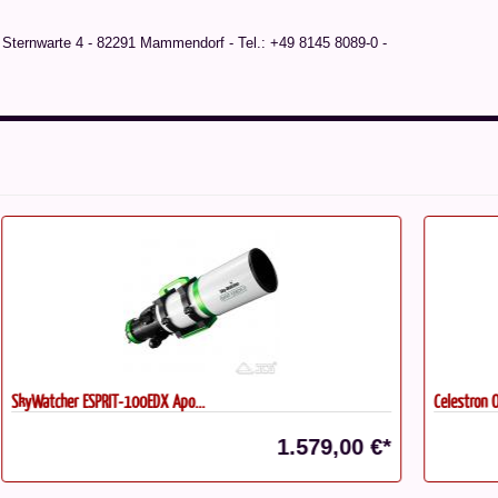
ternwarte 4 - 82291 Mammendorf - Tel.: +49 8145 8089-0 -
Celestron Origin Mark II...
Baa
€*
5.499,00 €*