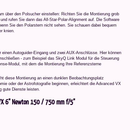
 über den Polsucher einstellen: Richten Sie die Montierung grob
 und rufen Sie dann das All-Star-Polar-Alignment auf. Die Software
t wenn Sie den Polarstern nicht sehen. Sie schauen dabei bequem
r knien.
 einen Autoguider-Eingang und zwei AUX-Anschlüsse. Hier können
anschließen - zum Beispiel das SkyQ Link Modul für die Steuerung
se-Modul, mit dem die Montierung Ihre Referenzsterne
cht diese Montierung an einen dunklen Beobachtungsplatz
omie oder der Astrofotografie beginnen, erleichtert die Advanced VX
 gute Dienste leisten.
 VX 6" Newton 150 / 750 mm f/5"