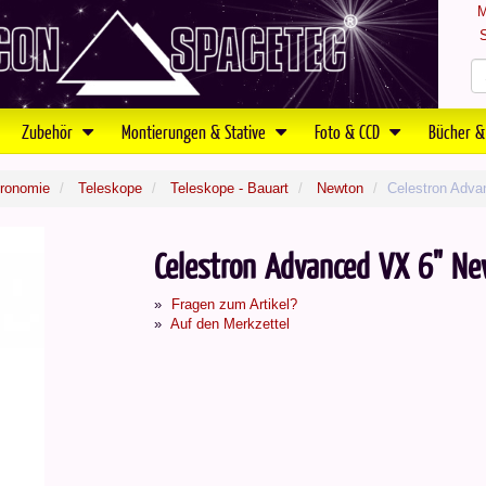
M
S
Zubehör
Montierungen & Stative
Foto & CCD
Bücher &
tronomie
Teleskope
Teleskope - Bauart
Newton
Celestron Adva
Celestron Advanced VX 6" N
Fragen zum Artikel?
Auf den Merkzettel