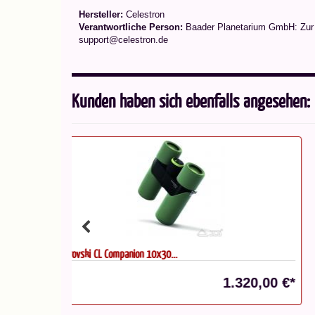
Hersteller:
Celestron
Verantwortliche Person:
Baader Planetarium GmbH: Zur S
support@celestron.de
Kunden haben sich ebenfalls angesehen:
SkyWatcher ESPRIT-100EDX Apo...
320,00 €*
1.579,00 