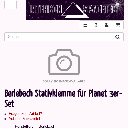
Berlebach Stativklemme für Planet 3er-
Set
Fragen zum Artikel?
Auf den Merkzettel
Hersteller
Berlebach