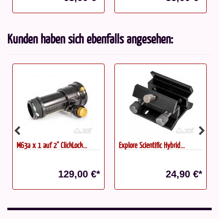
Kunden haben sich ebenfalls angesehen:
kLock...
Explore Scientific Hybrid...
PrimaLuceLab Losmandy 1
Statt: 128,00 €*
9,00 €*
24,90 €*
99,0