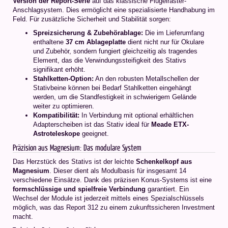
Version der Report-Serie
auf das klassische Flügelraster-
Anschlagsystem. Dies ermöglicht eine spezialisierte Handhabung im
Feld. Für zusätzliche Sicherheit und Stabilität sorgen:
Spreizsicherung & Zubehörablage:
Die im Lieferumfang
enthaltene
37 cm Ablageplatte
dient nicht nur für Okulare
und Zubehör, sondern fungiert gleichzeitig als tragendes
Element, das die Verwindungssteifigkeit des Stativs
signifikant erhöht.
Stahlketten-Option:
An den robusten Metallschellen der
Stativbeine können bei Bedarf Stahlketten eingehängt
werden, um die Standfestigkeit in schwierigem Gelände
weiter zu optimieren.
Kompatibilität:
In Verbindung mit optional erhältlichen
Adapterscheiben ist das Stativ ideal für
Meade ETX-
Astroteleskope
geeignet.
Präzision aus Magnesium: Das modulare System
Das Herzstück des Stativs ist der leichte
Schenkelkopf aus
Magnesium
. Dieser dient als Modulbasis für insgesamt 14
verschiedene Einsätze. Dank des präzisen Konus-Systems ist eine
formschlüssige und spielfreie Verbindung
garantiert. Ein
Wechsel der Module ist jederzeit mittels eines Spezialschlüssels
möglich, was das Report 312 zu einem zukunftssicheren Investment
macht.