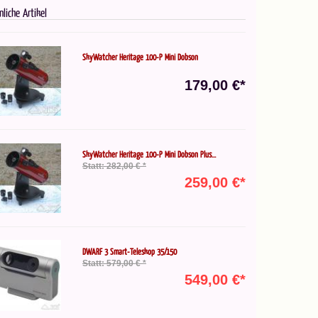
nliche Artikel
SkyWatcher Heritage 100-P Mini Dobson
179,00 €*
SkyWatcher Heritage 100-P Mini Dobson Plus...
Statt: 282,00 € *
259,00 €*
DWARF 3 Smart-Teleskop 35/150
Statt: 579,00 € *
549,00 €*