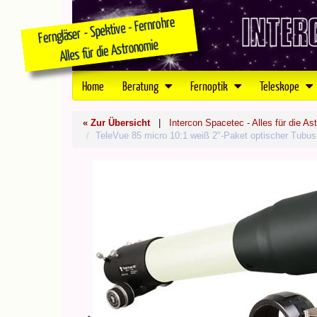
Home
Beratung
Fernoptik
Teleskope
« Zur Übersicht
|
Intercon Spacetec - Alles für die As
TeleVue 85 micro 10:1 weiß 2"-Paket optischer Tubus