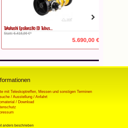
kahashi Epsilon180 ED Tubus...
TeleVue 76 micr
att: 6.418,00 €*
Statt: 3.132,00
5.690,00 €*
nformationen
ste mit Teleskoptreffen, Messen und sonstigen Terminen
suche / Ausstellung / Anfahrt
fomaterial / Download
tenschutz
pressum
t anders beschrieben