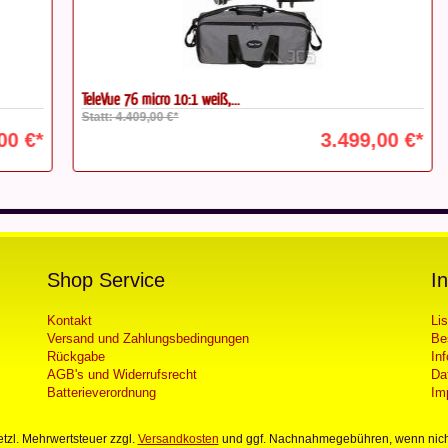
TeleVue 76 micro 10:1 weiß,...
Ta
Statt: 4.409,00 €*
St
€*
3.499,00 €*
Shop Service
I
Kontakt
Li
Versand und Zahlungsbedingungen
Be
Rückgabe
In
AGB's und Widerrufsrecht
Da
Batterieverordnung
Im
setzl. Mehrwertsteuer zzgl.
Versandkosten
und ggf. Nachnahmegebühren, wenn nich