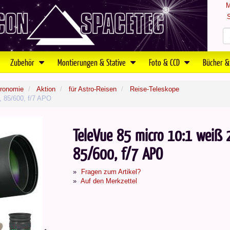
M
S
Zubehör
Montierungen & Stative
Foto & CCD
Bücher &
tronomie
Aktion
für Astro-Reisen
Reise-Teleskope
, 85/600, f/7 APO
TeleVue 85 micro 10:1 weiß 2
85/600, f/7 APO
Fragen zum Artikel?
Auf den Merkzettel