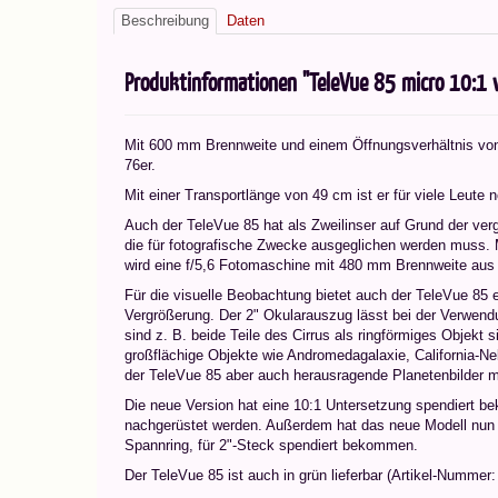
Beschreibung
Daten
Produktinformationen "TeleVue 85 micro 10:1 
Mit 600 mm Brennweite und einem Öffnungsverhältnis von f
76er.
Mit einer Transportlänge von 49 cm ist er für viele Leute 
Auch der TeleVue 85 hat als Zweilinser auf Grund der ver
die für fotografische Zwecke ausgeglichen werden muss. M
wird eine f/5,6 Fotomaschine mit 480 mm Brennweite aus 
Für die visuelle Beobachtung bietet auch der TeleVue 85
Vergrößerung. Der 2" Okularauszug lässt bei der Verwend
sind z. B. beide Teile des Cirrus als ringförmiges Objekt
großflächige Objekte wie Andromedagalaxie, California-N
der TeleVue 85 aber auch herausragende Planetenbilder mi
Die neue Version hat eine 10:1 Untersetzung spendiert 
nachgerüstet werden. Außerdem hat das neue Modell nu
Spannring, für 2"-Steck spendiert bekommen.
Der TeleVue 85 ist auch in grün lieferbar (Artikel-Nummer