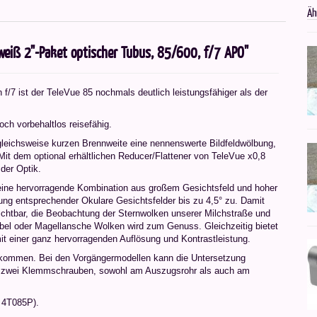
Äh
weiß 2"-Paket optischer Tubus, 85/600, f/7 APO"
/7 ist der TeleVue 85 nochmals deutlich leistungsfähiger als der
noch vorbehaltlos reisefähig.
gleichsweise kurzen Brennweite eine nennenswerte Bildfeldwölbung,
it dem optional erhältlichen Reducer/Flattener von TeleVue x0,8
der Optik.
 eine hervorragende Kombination aus großem Gesichtsfeld und hoher
ung entsprechender Okulare Gesichtsfelder bis zu 4,5° zu. Damit
 sichtbar, die Beobachtung der Sternwolken unserer Milchstraße und
ebel oder Magellansche Wolken wird zum Genuss. Gleichzeitig bietet
t einer ganz hervorragenden Auflösung und Kontrastleistung.
bekommen. Bei den Vorgängermodellen kann die Untersetzung
n zwei Klemmschrauben, sowohl am Auszugsrohr als auch am
: 4T085P).