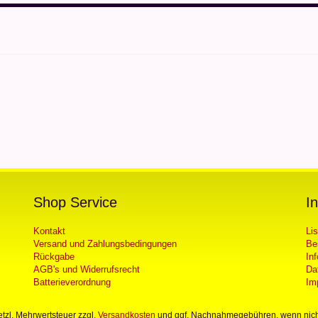
Shop Service
I
Kontakt
Li
Versand und Zahlungsbedingungen
Be
Rückgabe
In
AGB's und Widerrufsrecht
Da
Batterieverordnung
Im
setzl. Mehrwertsteuer zzgl.
Versandkosten
und ggf. Nachnahmegebühren, wenn nich