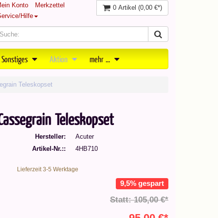
ein Konto
Merkzettel
0 Artikel
(0,00 €*)
ervice/Hilfe
 Sonstiges
Aktion
mehr ...
grain Teleskopset
assegrain Teleskopset
Hersteller
Acuter
Artikel-Nr.:
4HB710
Lieferzeit 3-5 Werktage
9,5% gespart
Statt: 105,00 €*
95,00 €*