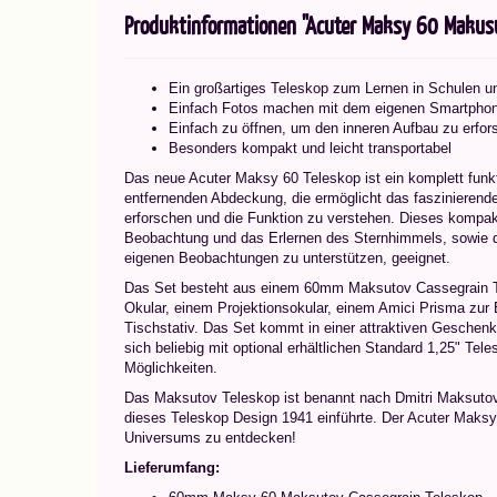
Produktinformationen "Acuter Maksy 60 Makusu
Ein großartiges Teleskop zum Lernen in Schulen 
Einfach Fotos machen mit dem eigenen Smartpho
Einfach zu öffnen, um den inneren Aufbau zu erfo
Besonders kompakt und leicht transportabel
Das neue Acuter Maksy 60 Teleskop ist ein komplett funkt
entfernenden Abdeckung, die ermöglicht das faszinieren
erforschen und die Funktion zu verstehen. Dieses kompakte
Beobachtung und das Erlernen des Sternhimmels, sowie
eigenen Beobachtungen zu unterstützen, geeignet.
Das Set besteht aus einem 60mm Maksutov Cassegrain T
Okular, einem Projektionsokular, einem Amici Prisma zur
Tischstativ. Das Set kommt in einer attraktiven Geschenkb
sich beliebig mit optional erhältlichen Standard 1,25" Tel
Möglichkeiten.
Das Maksutov Teleskop ist benannt nach Dmitri Maksutov
dieses Teleskop Design 1941 einführte. Der Acuter Maksy 
Universums zu entdecken!
Lieferumfang: