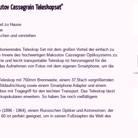
tov Cassegrain Teleskopset"
und zu Hause
ne
rschen und verstehen
ionierendes Teleskop Set mit dem großen Vorteil der einfach zu
de Innere des hochwertigen Maksutov Cassegrain Optiksystems zu
 und leicht transportable Teleskop ist hervorragend für die
 das Aufnehmen von Fotos mit dem eigenen Smartphone, um die
eleskop mit 750mm Brennweite, einem 37,5fach vergrößernden
 Bildaufrichtung sowie einem Smartphone Adapter und einem
ox mit Tragegriff für den leichten Transport. Das Teleskop lässt
eskopokularen erweitern. So haben Sie noch vielfältigere
 (1896 - 1964), einem Russischen Optiker und Astronomen, der
60 ist perfekt geeignet, um in seinen Fußstapfen die Welt des