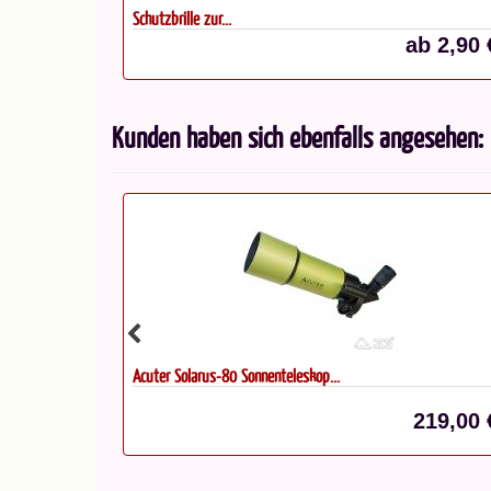
Schutzbrille zur...
ab 2,90 
Kunden haben sich ebenfalls angesehen:
Acuter Newtony 50 Teleskopset
219,00 €*
46,00 