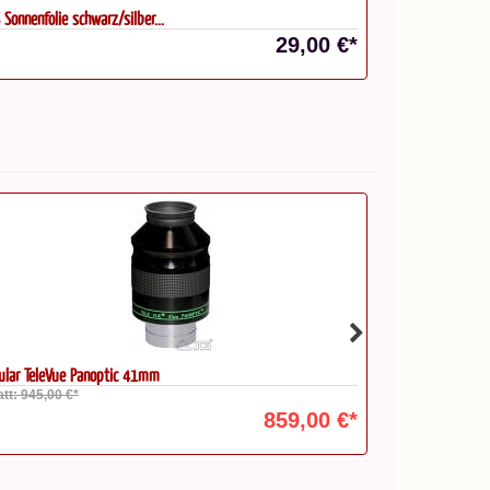
 Sonnenfolie schwarz/silber...
29,00 €*
lestron NexStar 4 SE, GoTo...
Swarovski RB-S 
979,00 €*