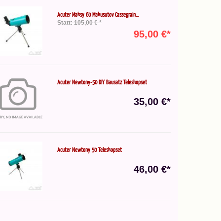
Acuter Maksy 60 Makusutov Cassegrain...
Statt: 105,00 € *
95,00 €*
Acuter Newtony-50 DIY Bausatz Teleskopset
35,00 €*
Acuter Newtony 50 Teleskopset
46,00 €*