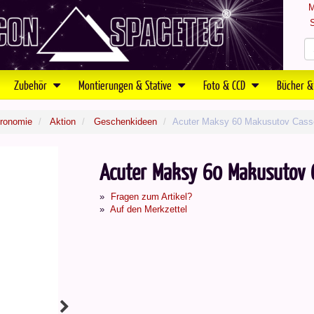
M
S
Zubehör
Montierungen & Stative
Foto & CCD
Bücher &
tronomie
Aktion
Geschenkideen
Acuter Maksy 60 Makusutov Casse
Acuter Maksy 60 Makusutov C
Fragen zum Artikel?
Auf den Merkzettel