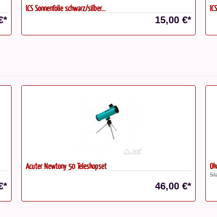
ICS Sonnenfolie schwarz/silber...
ICS
€*
15,00 €*
Okular TeleVue Panoptic 41mm
Ce
Statt: 945,00 €*
€*
859,00 €*