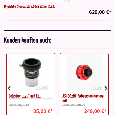
SkyWatcher Skymax-127 AZ-Go2 127mm f/11,8...
629,00 €*
Kunden kauften auch:
Celestron 1,25'' auf T2...
ASI 662MC farbversion Kamera
mit...
Statt: 38,00 €*
Statt: 299,00 €*
35,00 €*
249,00 €*