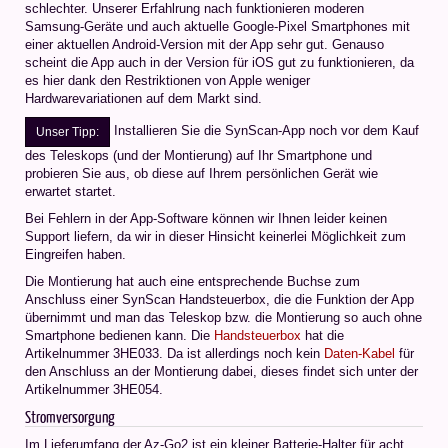
schlechter. Unserer Erfahlrung nach funktionieren moderen
Samsung-Geräte und auch aktuelle Google-Pixel Smartphones mit
einer aktuellen Android-Version mit der App sehr gut. Genauso
scheint die App auch in der Version für iOS gut zu funktionieren, da
es hier dank den Restriktionen von Apple weniger
Hardwarevariationen auf dem Markt sind.
Installieren Sie die SynScan-App noch vor dem Kauf
Unser Tipp:
des Teleskops (und der Montierung) auf Ihr Smartphone und
probieren Sie aus, ob diese auf Ihrem persönlichen Gerät wie
erwartet startet.
Bei Fehlern in der App-Software können wir Ihnen leider keinen
Support liefern, da wir in dieser Hinsicht keinerlei Möglichkeit zum
Eingreifen haben.
Die Montierung hat auch eine entsprechende Buchse zum
Anschluss einer SynScan Handsteuerbox, die die Funktion der App
übernimmt und man das Teleskop bzw. die Montierung so auch ohne
Smartphone bedienen kann. Die
Handsteuerbox
hat die
Artikelnummer 3HE033. Da ist allerdings noch kein
Daten-Kabel
für
den Anschluss an der Montierung dabei, dieses findet sich unter der
Artikelnummer 3HE054.
Stromversorgung
Im Lieferumfang der Az-Go2 ist ein kleiner Batterie-Halter für acht