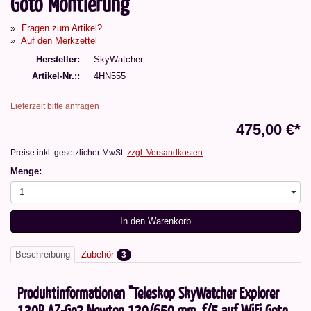
Goto Montierung
Fragen zum Artikel?
Auf den Merkzettel
Hersteller
SkyWatcher
Artikel-Nr.:
4HN555
Lieferzeit bitte anfragen
475,00 €*
Preise inkl. gesetzlicher MwSt.
zzgl. Versandkosten
Menge:
1
In den Warenkorb
Beschreibung
Zubehör
3
Produktinformationen "Teleskop SkyWatcher Explorer
130P AZ-Go2 Newton 130/650 mm, f/5 auf WiFi Goto