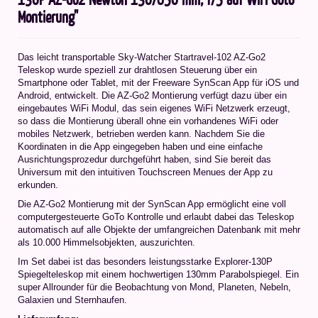
Montierung"
Das leicht transportable Sky-Watcher Startravel-102 AZ-Go2
Teleskop wurde speziell zur drahtlosen Steuerung über ein
Smartphone oder Tablet, mit der Freeware SynScan App für iOS und
Android, entwickelt. Die AZ-Go2 Montierung verfügt dazu über ein
eingebautes WiFi Modul, das sein eigenes WiFi Netzwerk erzeugt,
so dass die Montierung überall ohne ein vorhandenes WiFi oder
mobiles Netzwerk, betrieben werden kann. Nachdem Sie die
Koordinaten in die App eingegeben haben und eine einfache
Ausrichtungsprozedur durchgeführt haben, sind Sie bereit das
Universum mit den intuitiven Touchscreen Menues der App zu
erkunden.
Die AZ-Go2 Montierung mit der SynScan App ermöglicht eine voll
computergesteuerte GoTo Kontrolle und erlaubt dabei das Teleskop
automatisch auf alle Objekte der umfangreichen Datenbank mit mehr
als 10.000 Himmelsobjekten, auszurichten.
Im Set dabei ist das besonders leistungsstarke Explorer-130P
Spiegelteleskop mit einem hochwertigen 130mm Parabolspiegel. Ein
super Allrounder für die Beobachtung von Mond, Planeten, Nebeln,
Galaxien und Sternhaufen.