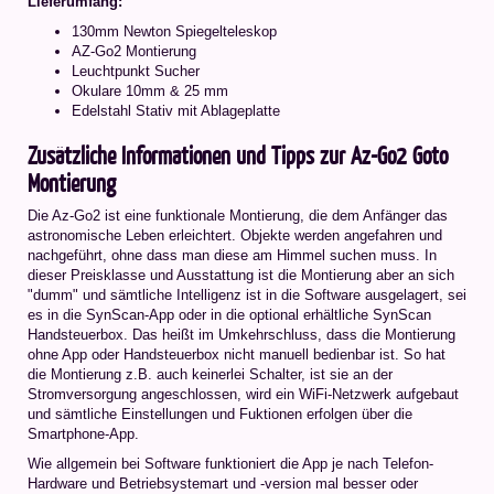
Lieferumfang:
130mm Newton Spiegelteleskop
AZ-Go2 Montierung
Leuchtpunkt Sucher
Okulare 10mm & 25 mm
Edelstahl Stativ mit Ablageplatte
Zusätzliche Informationen und Tipps zur Az-Go2 Goto
Montierung
Die Az-Go2 ist eine funktionale Montierung, die dem Anfänger das
astronomische Leben erleichtert. Objekte werden angefahren und
nachgeführt, ohne dass man diese am Himmel suchen muss. In
dieser Preisklasse und Ausstattung ist die Montierung aber an sich
"dumm" und sämtliche Intelligenz ist in die Software ausgelagert, sei
es in die SynScan-App oder in die optional erhältliche SynScan
Handsteuerbox. Das heißt im Umkehrschluss, dass die Montierung
ohne App oder Handsteuerbox nicht manuell bedienbar ist. So hat
die Montierung z.B. auch keinerlei Schalter, ist sie an der
Stromversorgung angeschlossen, wird ein WiFi-Netzwerk aufgebaut
und sämtliche Einstellungen und Fuktionen erfolgen über die
Smartphone-App.
Wie allgemein bei Software funktioniert die App je nach Telefon-
Hardware und Betriebsystemart und -version mal besser oder