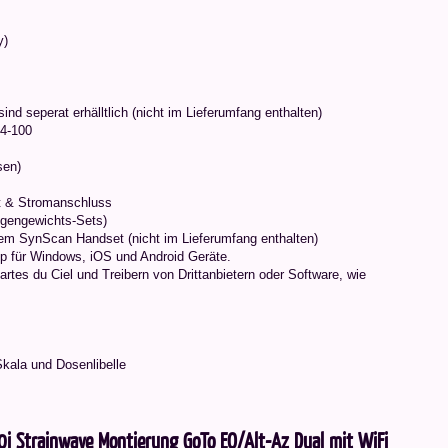
y)
nd seperat erhälltlich (nicht im Lieferumfang enthalten)
4-100
sen)
t & Stromanschluss
Gegengewichts-Sets)
 dem SynScan Handset (nicht im Lieferumfang enthalten)
 für Windows, iOS und Android Geräte.
artes du Ciel und Treibern von Drittanbietern oder Software, wie
Skala und Dosenlibelle
i Strainwave Montierung GoTo EQ/Alt-Az Dual mit WiFi