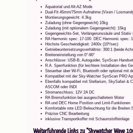
Äquatorial und Alt-AZ Mode
Dual-Fit 45mm/75mm Aufnahme (Vixen / Losmand
Montierungsgewicht: 4.3kg
Zuladung (ohne Gegengewicht) 10kg
Zuladung (mit optionalem Gegengewicht): 15kg
Gegengewichts-Set, Verlängerunssäule und Stativ si
RA Harmonic spec: 17-100. DEC Harmonic spec: 1
Höchste Geschwindigkeit: 2400x (10º/sec)
Getriebeuntersetzungsverhältnis: 300:1 (beide Ach
Breiteneinstellung von 0°-90°
Anschlüsse: USB-B, Autoguider, SynScan Handse
R.A. Sperrfunktion (für leichtere Installation des 
Steuerbar über Wi-Fi, Bluetooth oder optional mit
Kompatibel mit der Sky-Watcher SynScan PRO App
Ebenfalls kompatibel mit Stellarium, SkySafari & C
ASCOM oder INDI
Stromanschluss: 12V 2A DC
RA Bremsfunktion bei ausgeschaltetem Motor
RA und DEC Home Position und Limit-Funktionen
Komfortable rote LED Beleuchtung für die Breiten 
Präzise CNC Bearbeitung
inklusive Transportkoffer mit Schaumstoffeinlage
Weiterführende Links zu "Skywatcher Wave 100