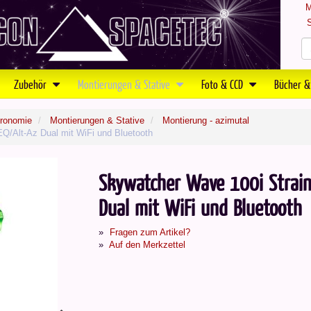
M
S
Zubehör
Montierungen & Stative
Foto & CCD
Bücher &
tronomie
Montierungen & Stative
Montierung - azimutal
Q/Alt-Az Dual mit WiFi und Bluetooth
Skywatcher Wave 100i Strain
Dual mit WiFi und Bluetooth
Fragen zum Artikel?
Auf den Merkzettel