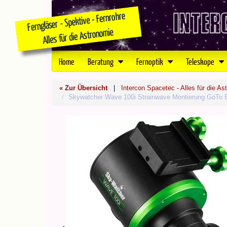
Home
Beratung
Fernoptik
Teleskope
« Zur Übersicht
|
Intercon Spacetec - Alles für die As
Skywatcher Wave 100i Strainwave Montierung GoTo E