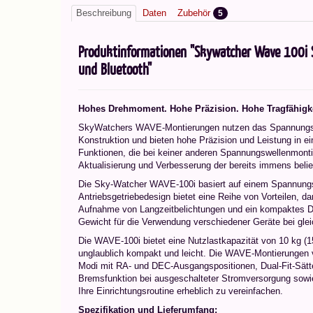
Beschreibung
Daten
Zubehör
5
Produktinformationen "Skywatcher Wave 100i S
und Bluetooth"
Hohes Drehmoment. Hohe Präzision. Hohe Tragfähigke
SkyWatchers WAVE-Montierungen nutzen das Spannungsw
Konstruktion und bieten hohe Präzision und Leistung in e
Funktionen, die bei keiner anderen Spannungswellenmontie
Aktualisierung und Verbesserung der bereits immens bel
Die Sky-Watcher WAVE-100i basiert auf einem Spannungsw
Antriebsgetriebedesign bietet eine Reihe von Vorteilen, d
Aufnahme von Langzeitbelichtungen und ein kompaktes D
Gewicht für die Verwendung verschiedener Geräte bei gle
Die WAVE-100i bietet eine Nutzlastkapazität von 10 kg (1
unglaublich kompakt und leicht. Die WAVE-Montierungen
Modi mit RA- und DEC-Ausgangspositionen, Dual-Fit-Sättel
Bremsfunktion bei ausgeschalteter Stromversorgung sowi
Ihre Einrichtungsroutine erheblich zu vereinfachen.
Spezifikation und Lieferumfang: