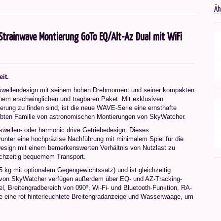
Äh
trainwave Montierung GoTo EQ/Alt-Az Dual mit WiFi
it.
ellendesign mit seinem hohen Drehmoment und seiner kompakten
inem erschwinglichen und tragbaren Paket. Mit exklusiven
rung zu finden sind, ist die neue WAVE-Serie eine ernsthafte
iebten Familie von astronomischen Montierungen von SkyWatcher.
ellen- oder harmonic drive Getriebedesign. Dieses
arunter eine hochpräzise Nachführung mit minimalem Spiel für die
esign mit einem bemerkenswerten Verhältnis von Nutzlast zu
ichzeitig bequemem Transport.
5 kg mit optionalem Gegengewichtssatz) und ist gleichzeitig
 von SkyWatcher verfügen außerdem über EQ- und AZ-Tracking-
, Breitengradbereich von 090º, Wi-Fi- und Bluetooth-Funktion, RA-
e eine rot hinterleuchtete Breitengradanzeige und Wasserwaage, um