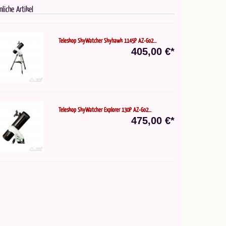
nliche Artikel
Teleskop SkyWatcher Skyhawk 1145P AZ-Go2...
405,00 €*
Teleskop SkyWatcher Explorer 130P AZ-Go2...
475,00 €*