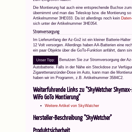
Die Montierung hat auch eine entsprechende Buchse zum 
übernimmt und man das Teleskop bzw. die Montierung s
Artikelnummer 3HE033. Da ist allerdings noch kein
Daten
sich unter der Artikelnummer 3HE054.
Stromversorgung
Im Lieferumfang der Az-Go2 ist ein kleiner Batterie-Halter
12 Volt versorgen. Allerdings haben AA-Batterien eine re
ein paar Objekte über die GoTo-Funktion anfährt, dann si
Benutzen Sie zur Stromversorgung der Az-
Unser Tipp:
Autobatterie. Falls in der Nähe ein Steckdose zur Verfügu
Zigarettenanzünder-Dose im Auto, kann man die Montierun
haben wir im Programm, z.B. Artikelnummer 3584C2.
Weiterführende Links zu "SkyWatcher Skymax
WiFo GoTo Montierung"
Weitere Artikel von SkyWatcher
Hersteller-Beschreibung "SkyWatcher"
Produktsicherheit