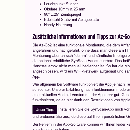
Leuchtpunkt Sucher
Okulare 10mm & 25 mm
90° 1,25" Zenitspiegel
Edelstahl Stativ mit Ablageplatte
Handy-Halterung
Zusätzliche Informationen und Tipps zur Az-G
Die Az-Go2 ist eine funktionale Montierung, die dem Anfä
angefahren und nachgeführt, ohne dass man diese am Him
Montierung aber an sich "dumm" und sämtliche Intelligenz 
die optional erhältliche SynScan Handsteuerbox. Das hei
Handsteuerbox nicht manuell bedienbar ist. So hat die Mon
angeschlossen, wird ein WiFi-Netzwerk aufgebaut und säm
App.
Wie allgemein bei Software funktioniert die App je nach 
schlechter. Unserer Erfahlrung nach funktionieren mode
einer aktuellen Android-Version mit der App sehr gut. Gen
funktionieren, da es hier dank den Restriktionen von App
Installieren Sie die SynScan-App noch vor
Unser Tipp:
und probieren Sie aus, ob diese auf Ihrem persönlichen Ger
Bei Fehlern in der App-Software können wir Ihnen leider kei
zum Eingreifen haben.