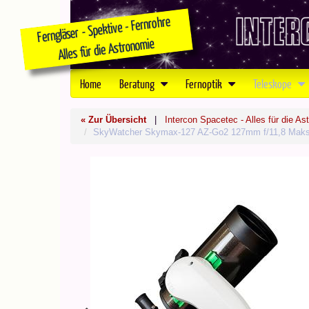
Home
Beratung
Fernoptik
Teleskope
« Zur Übersicht
|
Intercon Spacetec - Alles für die As
SkyWatcher Skymax-127 AZ-Go2 127mm f/11,8 Maksu