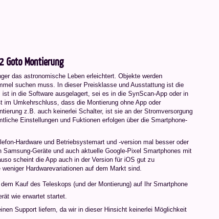
o2 Goto Montierung
nger das astronomische Leben erleichtert. Objekte werden
mel suchen muss. In dieser Preisklasse und Ausstattung ist die
ist in die Software ausgelagert, sei es in die SynScan-App oder in
ßt im Umkehrschluss, dass die Montierung ohne App oder
tierung z.B. auch keinerlei Schalter, ist sie an der Stromversorgung
tliche Einstellungen und Fuktionen erfolgen über die Smartphone-
Telefon-Hardware und Betriebsystemart und -version mal besser oder
ren Samsung-Geräte und auch aktuelle Google-Pixel Smartphones mit
auso scheint die App auch in der Version für iOS gut zu
le weniger Hardwarevariationen auf dem Markt sind.
 dem Kauf des Teleskops (und der Montierung) auf Ihr Smartphone
ät wie erwartet startet.
nen Support liefern, da wir in dieser Hinsicht keinerlei Möglichkeit