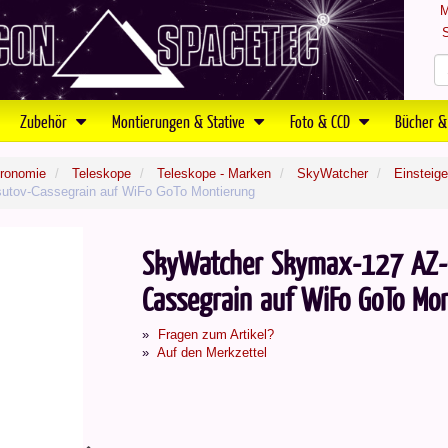
M
S
Zubehör
Montierungen & Stative
Foto & CCD
Bücher &
tronomie
Teleskope
Teleskope - Marken
SkyWatcher
Einsteig
tov-Cassegrain auf WiFo GoTo Montierung
SkyWatcher Skymax-127 AZ-
Cassegrain auf WiFo GoTo Mo
Fragen zum Artikel?
Auf den Merkzettel