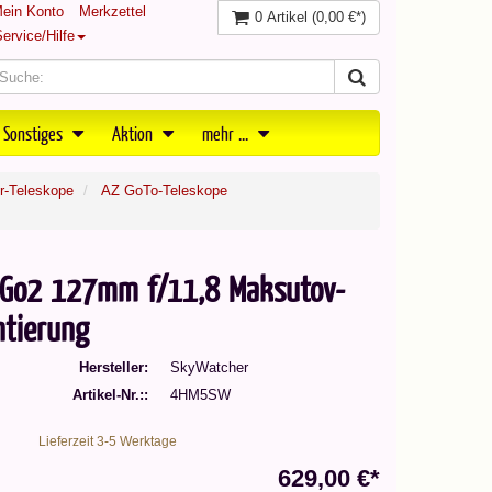
ein Konto
Merkzettel
0 Artikel
(0,00 €*)
ervice/Hilfe
 Sonstiges
Aktion
mehr ...
er-Teleskope
AZ GoTo-Teleskope
Go2 127mm f/11,8 Maksutov-
ntierung
Hersteller
SkyWatcher
Artikel-Nr.:
4HM5SW
Lieferzeit 3-5 Werktage
629,00 €*