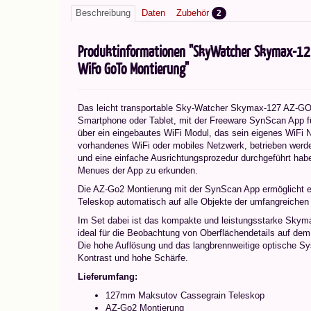
Beschreibung
Daten
Zubehör
2
Produktinformationen "SkyWatcher Skymax-1
WiFo GoTo Montierung"
Das leicht transportable Sky-Watcher Skymax-127 AZ-GO2
Smartphone oder Tablet, mit der Freeware SynScan App fü
über ein eingebautes WiFi Modul, das sein eigenes WiFi N
vorhandenes WiFi oder mobiles Netzwerk, betrieben werd
und eine einfache Ausrichtungsprozedur durchgeführt habe
Menues der App zu erkunden.
Die AZ-Go2 Montierung mit der SynScan App ermöglicht ei
Teleskop automatisch auf alle Objekte der umfangreichen
Im Set dabei ist das kompakte und leistungsstarke Sky
ideal für die Beobachtung von Oberflächendetails auf de
Die hohe Auflösung und das langbrennweitige optische S
Kontrast und hohe Schärfe.
Lieferumfang:
127mm Maksutov Cassegrain Teleskop
AZ-Go2 Montierung