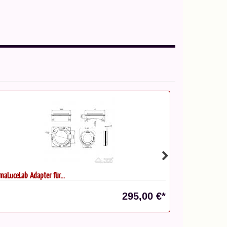
imaLuceLab Adapter für...
Zeiss Digiscopi
295,00 €*