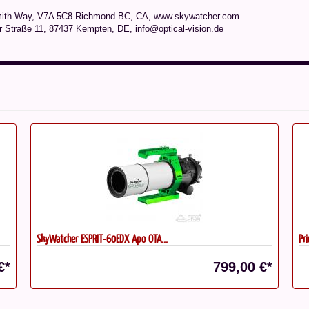
mith Way, V7A 5C8 Richmond BC, CA, www.skywatcher.com
r Straße 11, 87437 Kempten, DE, info@optical-vision.de
SkyWatcher ESPRIT-60EDX Apo OTA...
Pr
€*
799,00 €*