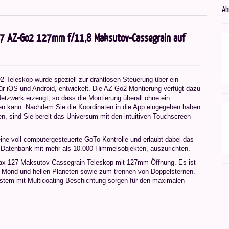
Äh
27 AZ-Go2 127mm f/11,8 Maksutov-Cassegrain auf
 Teleskop wurde speziell zur drahtlosen Steuerung über ein
r iOS und Android, entwickelt. Die AZ-Go2 Montierung verfügt dazu
etzwerk erzeugt, so dass die Montierung überall ohne ein
en kann. Nachdem Sie die Koordinaten in die App eingegeben haben
n, sind Sie bereit das Universum mit den intuitiven Touchscreen
ne voll computergesteuerte GoTo Kontrolle und erlaubt dabei das
 Datenbank mit mehr als 10.000 Himmelsobjekten, auszurichten.
max-127 Maksutov Cassegrain Teleskop mit 127mm Öffnung. Es ist
m Mond und hellen Planeten sowie zum trennen von Doppelsternen.
ystem mit Multicoating Beschichtung sorgen für den maximalen