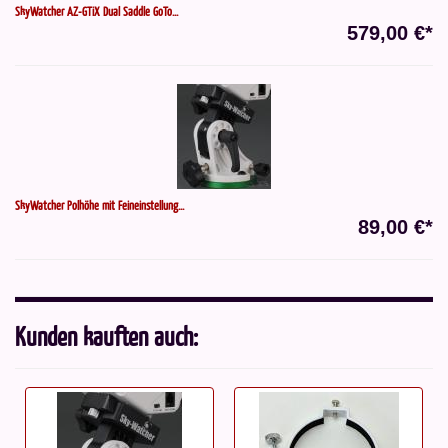
SkyWatcher AZ-GTiX Dual Saddle GoTo...
579,00 €*
SkyWatcher Polhöhe mit Feineinstellung...
89,00 €*
Kunden kauften auch: