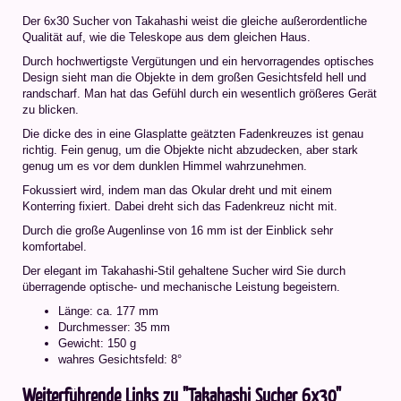
Der 6x30 Sucher von Takahashi weist die gleiche außerordentliche
Qualität auf, wie die Teleskope aus dem gleichen Haus.
Durch hochwertigste Vergütungen und ein hervorragendes optisches
Design sieht man die Objekte in dem großen Gesichtsfeld hell und
randscharf. Man hat das Gefühl durch ein wesentlich größeres Gerät
zu blicken.
Die dicke des in eine Glasplatte geätzten Fadenkreuzes ist genau
richtig. Fein genug, um die Objekte nicht abzudecken, aber stark
genug um es vor dem dunklen Himmel wahrzunehmen.
Fokussiert wird, indem man das Okular dreht und mit einem
Konterring fixiert. Dabei dreht sich das Fadenkreuz nicht mit.
Durch die große Augenlinse von 16 mm ist der Einblick sehr
komfortabel.
Der elegant im Takahashi-Stil gehaltene Sucher wird Sie durch
überragende optische- und mechanische Leistung begeistern.
Länge: ca. 177 mm
Durchmesser: 35 mm
Gewicht: 150 g
wahres Gesichtsfeld: 8°
Weiterführende Links zu "Takahashi Sucher 6x30"