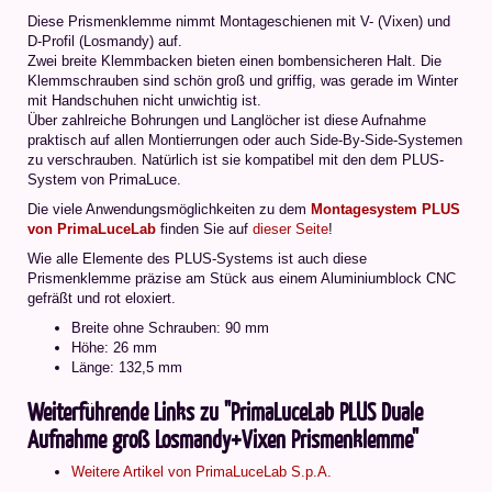
Diese Prismenklemme nimmt Montageschienen mit V- (Vixen) und
D-Profil (Losmandy) auf.
Zwei breite Klemmbacken bieten einen bombensicheren Halt. Die
Klemmschrauben sind schön groß und griffig, was gerade im Winter
mit Handschuhen nicht unwichtig ist.
Über zahlreiche Bohrungen und Langlöcher ist diese Aufnahme
praktisch auf allen Montierrungen oder auch Side-By-Side-Systemen
zu verschrauben. Natürlich ist sie kompatibel mit den dem PLUS-
System von PrimaLuce.
Die viele Anwendungsmöglichkeiten zu dem
Montagesystem PLUS
von PrimaLuceLab
finden Sie auf
dieser Seite
!
Wie alle Elemente des PLUS-Systems ist auch diese
Prismenklemme präzise am Stück aus einem Aluminiumblock CNC
gefräßt und rot eloxiert.
Breite ohne Schrauben: 90 mm
Höhe: 26 mm
Länge: 132,5 mm
Weiterführende Links zu "PrimaLuceLab PLUS Duale
Aufnahme groß Losmandy+Vixen Prismenklemme"
Weitere Artikel von PrimaLuceLab S.p.A.