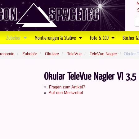
M
S
Zubehör
Montierungen & Stative
Foto & CCD
Bücher &
tronomie
Zubehör
Okulare
TeleVue
TeleVue Nagler
Okular 
Okular TeleVue Nagler VI 3,
Fragen zum Artikel?
Auf den Merkzettel