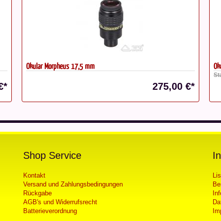
Okular TeleVue Plössl 11 mm
10
Statt: 165,00 €*
€*
149,00 €*
Shop Service
I
Kontakt
Li
Versand und Zahlungsbedingungen
Be
Rückgabe
In
AGB's und Widerrufsrecht
Da
Batterieverordnung
Im