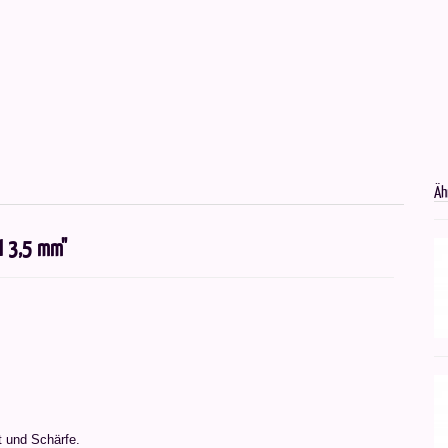
Äh
I 3,5 mm"
t und Schärfe.