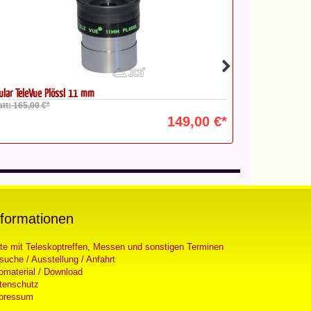
'' f/4 ICS ATD PFS komplettes...
Okular TeleVue
5.199,00 €*
nformationen
ste mit Teleskoptreffen, Messen und sonstigen Terminen
suche / Ausstellung / Anfahrt
fomaterial / Download
tenschutz
pressum