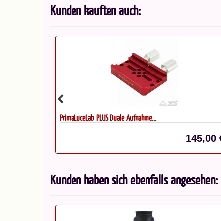
Kunden kauften auch:
Celestron Mini-Spektiv...
145,00 €*
499,00 
Kunden haben sich ebenfalls angesehen: