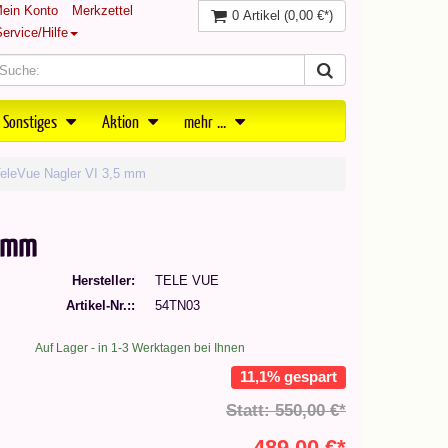
ein Konto
Merkzettel
0 Artikel
(0,00 €*)
ervice/Hilfe
 Sonstiges
Aktion
mehr ...
TeleVue Nagler VI 3,5 mm
5 mm
Hersteller
TELE VUE
Artikel-Nr.:
54TN03
Auf Lager - in 1-3 Werktagen bei Ihnen
11,1% gespart
Statt: 550,00 €*
489,00 €*