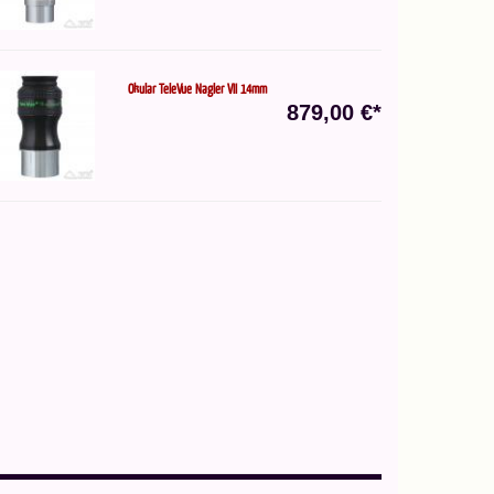
Okular TeleVue Nagler VII 14mm
879,00 €*