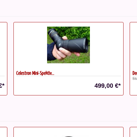
Deep Sky Reiseführer 6....
Ok
Statt: 39,90 €*
St
€*
19,95 €*