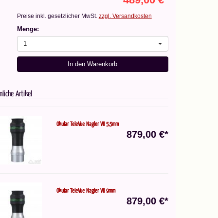
Preise inkl. gesetzlicher MwSt.
zzgl. Versandkosten
Menge:
1
In den Warenkorb
nliche Artikel
Okular TeleVue Nagler VII 5,5mm
879,00 €*
Okular TeleVue Nagler VII 9mm
879,00 €*