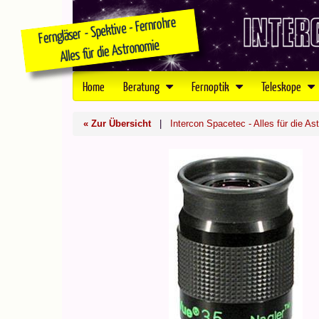
Home
Beratung
Fernoptik
Teleskope
« Zur Übersicht
|
Intercon Spacetec - Alles für die As