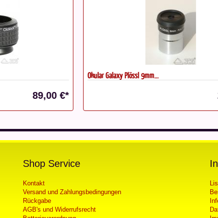
Okular Galaxy Plössl 9mm...
Ta
€*
29,00 €*
Shop Service
I
Kontakt
Li
Versand und Zahlungsbedingungen
Be
Rückgabe
In
AGB's und Widerrufsrecht
Da