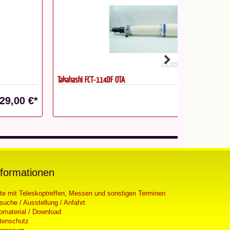
kahashi FCT-114DF OTA
Takahashi FCT-
3.649,00 €*
nformationen
ste mit Teleskoptreffen, Messen und sonstigen Terminen
suche / Ausstellung / Anfahrt
fomaterial / Download
tenschutz