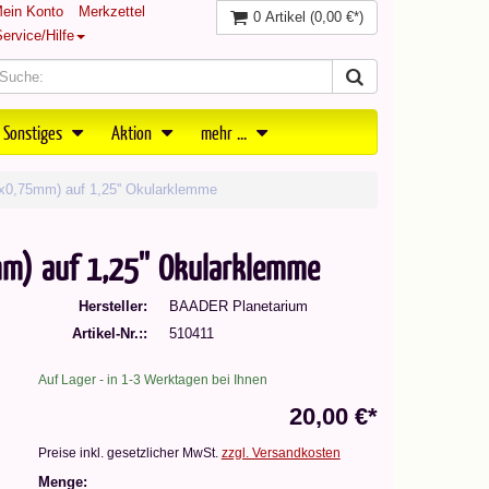
ein Konto
Merkzettel
0 Artikel
(0,00 €*)
ervice/Hilfe
 Sonstiges
Aktion
mehr ...
2x0,75mm) auf 1,25'' Okularklemme
m) auf 1,25'' Okularklemme
Hersteller
BAADER Planetarium
Artikel-Nr.:
510411
Auf Lager - in 1-3 Werktagen bei Ihnen
20,00 €*
Preise inkl. gesetzlicher MwSt.
zzgl. Versandkosten
Menge: