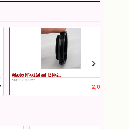
apter M54x1(a) auf T2 M42...
T2 Verlängeru
att: 29,00 €*
2,00 €*