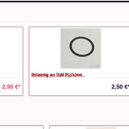
Distanzring aus Stahl D52/42mm...
Ad
St
€*
2,50 €*