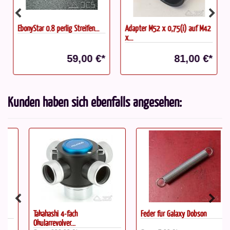
EbonyStar 0.8 perlig Streifen...
Adapter M52 x 0,75(i) auf M42
x...
59,00 €*
81,00 €*
Kunden haben sich ebenfalls angesehen:
Takahashi 4-fach
Feder für Galaxy Dobson
Okularrevolver...