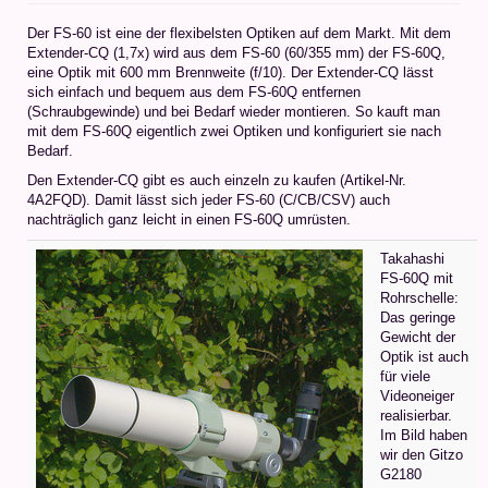
Der FS-60 ist eine der flexibelsten Optiken auf dem Markt. Mit dem
Extender-CQ (1,7x) wird aus dem FS-60 (60/355 mm) der FS-60Q,
eine Optik mit 600 mm Brennweite (f/10). Der Extender-CQ lässt
sich einfach und bequem aus dem FS-60Q entfernen
(Schraubgewinde) und bei Bedarf wieder montieren. So kauft man
mit dem FS-60Q eigentlich zwei Optiken und konfiguriert sie nach
Bedarf.
Den Extender-CQ gibt es auch einzeln zu kaufen (Artikel-Nr.
4A2FQD). Damit lässt sich jeder FS-60 (C/CB/CSV) auch
nachträglich ganz leicht in einen FS-60Q umrüsten.
Takahashi
FS-60Q mit
Rohrschelle:
Das geringe
Gewicht der
Optik ist auch
für viele
Videoneiger
realisierbar.
Im Bild haben
wir den Gitzo
G2180