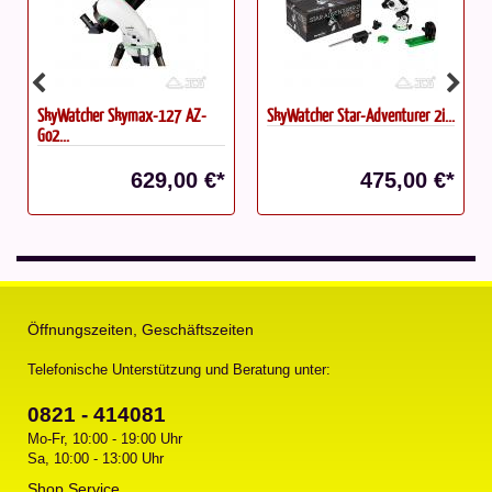
27 AZ-
SkyWatcher Star-Adventurer 2i...
T2 Projektionsadapter OPFA-
mit...
,00 €*
475,00 €*
80,00
Öffnungszeiten, Geschäftszeiten
Telefonische Unterstützung und Beratung unter:
0821 - 414081
Mo-Fr, 10:00 - 19:00 Uhr
Sa, 10:00 - 13:00 Uhr
Shop Service