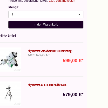
Preise inkl. gesetzlicher MwSt.
zzgl. Versandkosten
Menge:
1
In den Warenkorb
nliche Artikel
SkyWatcher Star Adventurer GTI Montierung...
Statt: 629,00 € *
599,00 €*
SkyWatcher AZ-GTiX Dual Saddle GoTo...
579,00 €*