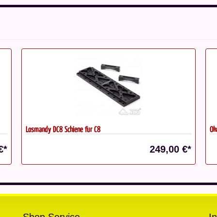
Okular TeleVue Nagler VII 9mm
P
 €*
879,00 €*