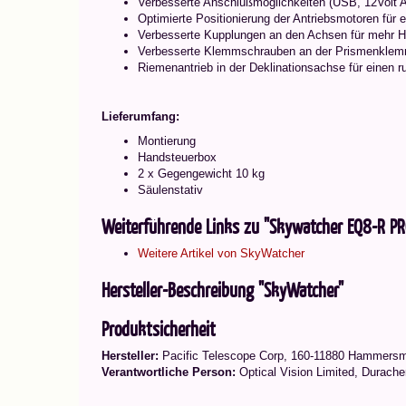
Verbesserte Anschlußmöglichkeiten (USB, 12Volt 
Optimierte Positionierung der Antriebsmotoren für 
Verbesserte Kupplungen an den Achsen für mehr Ha
Verbesserte Klemmschrauben an der Prismenklemm
Riemenantrieb in der Deklinationsachse für einen r
Lieferumfang:
Montierung
Handsteuerbox
2 x Gegengewicht 10 kg
Säulenstativ
Weiterführende Links zu "Skywatcher EQ8-R PR
Weitere Artikel von SkyWatcher
Hersteller-Beschreibung "SkyWatcher"
Produktsicherheit
Hersteller:
Pacific Telescope Corp, 160-11880 Hammers
Verantwortliche Person:
Optical Vision Limited, Durache