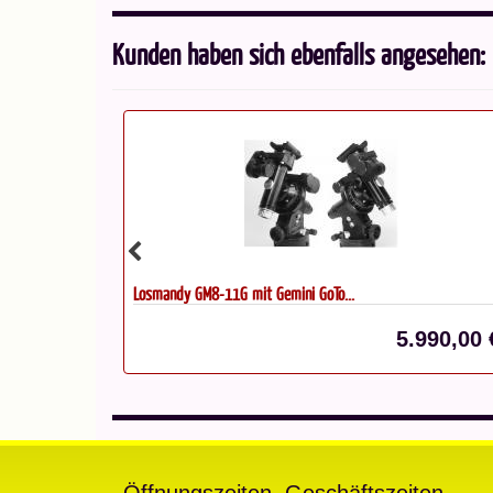
Kunden haben sich ebenfalls angesehen:
Losmandy DC8 Schiene für C8
.990,00 €*
249,00