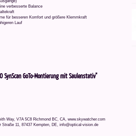
Ausgänge)
eine verbesserte Balance
ltekraft
e für besseren Komfort und größere Klemmkraft
uhigeren Lauf
O SynScan GoTo-Montierung mit Säulenstativ"
mith Way, V7A 5C8 Richmond BC, CA, www.skywatcher.com
r Straße 11, 87437 Kempten, DE, info@optical-vision.de