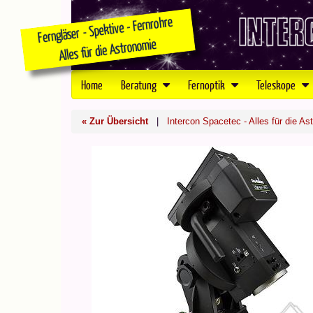
Home
Beratung
Fernoptik
Teleskope
« Zur Übersicht
|
Intercon Spacetec - Alles für die As