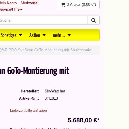
ein Konto
Merkzettel
0 Artikel
(0,00 €*)
ervice/Hilfe
 Sonstiges
Aktion
mehr ...
Q8-R PRO SynScan GoTo-Montierung mit Säulenstativ
an GoTo-Montierung mit
Hersteller
SkyWatcher
Artikel-Nr.:
3HE813
Lieferzeit bitte anfragen
5.688,00 €*