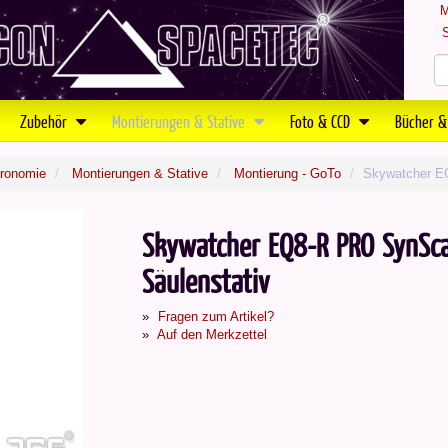
M
S
Zubehör
Montierungen & Stative
Foto & CCD
Bücher &
tronomie
Montierungen & Stative
Montierung - GoTo
Skywatcher E
Skywatcher EQ8-R PRO SynSc
Säulenstativ
Fragen zum Artikel?
Auf den Merkzettel