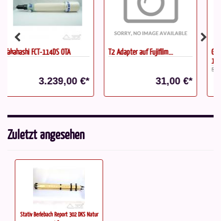
T2 Adapter auf Fujifilm...
Galaxy D10-P-MC *gebraucht*
10''...
Statt: 799,00 €*
31,00 €*
699,00 €*
Zuletzt angesehen
Stativ Berlebach Report 302 DKS Natur