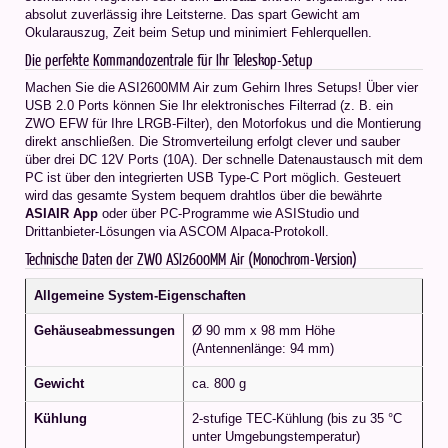
absolut zuverlässig ihre Leitsterne. Das spart Gewicht am
Okularauszug, Zeit beim Setup und minimiert Fehlerquellen.
Die perfekte Kommandozentrale für Ihr Teleskop-Setup
Machen Sie die ASI2600MM Air zum Gehirn Ihres Setups! Über vier
USB 2.0 Ports können Sie Ihr elektronisches Filterrad (z. B. ein
ZWO EFW für Ihre LRGB-Filter), den Motorfokus und die Montierung
direkt anschließen. Die Stromverteilung erfolgt clever und sauber
über drei DC 12V Ports (10A). Der schnelle Datenaustausch mit dem
PC ist über den integrierten USB Type-C Port möglich. Gesteuert
wird das gesamte System bequem drahtlos über die bewährte
ASIAIR App
oder über PC-Programme wie ASIStudio und
Drittanbieter-Lösungen via ASCOM Alpaca-Protokoll.
Technische Daten der ZWO ASI2600MM Air (Monochrom-Version)
Allgemeine System-Eigenschaften
Gehäuseabmessungen
Ø 90 mm x 98 mm Höhe
(Antennenlänge: 94 mm)
Gewicht
ca. 800 g
Kühlung
2-stufige TEC-Kühlung (bis zu 35 °C
unter Umgebungstemperatur)