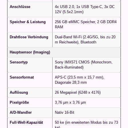
Anschlüsse
4x USB 2.0, 1x USB Type-C, 3x DC
12V (5.5x2.1mm)
Speicher & Leistung
256 GB eMMC Speicher, 2 GB DDR4
RAM
Drahtlose Verbindung
Dual-Band Wi-Fi (2.4G/5G, bis zu 20
m Reichweite), Bluetooth
Hauptsensor (Imaging)
Sensortyp
Sony IMX571 CMOS (Monochrom,
Back-illuminated)
Sensorformat
APS-C (23,5 mm x 15,7 mm),
Diagonale 28,3 mm
Auflösung
26 Megapixel (6248 x 4176)
Pixelgröße
3,76 µm x 3,76 µm
A/D-Wandler
Nativ 16-Bit
Full-Well-Kapazität
50 ke (im erweiterten Modus bis zu 73
ke)