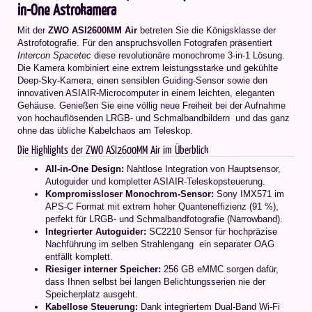
in-One Astrokamera
Mit der
ZWO ASI2600MM Air
betreten Sie die Königsklasse der
Astrofotografie. Für den anspruchsvollen Fotografen präsentiert
Intercon Spacetec
diese revolutionäre monochrome 3-in-1 Lösung.
Die Kamera kombiniert eine extrem leistungsstarke und gekühlte
Deep-Sky-Kamera, einen sensiblen Guiding-Sensor sowie den
innovativen ASIAIR-Microcomputer in einem leichten, eleganten
Gehäuse. Genießen Sie eine völlig neue Freiheit bei der Aufnahme
von hochauflösenden LRGB- und Schmalbandbildern  und das ganz
ohne das übliche Kabelchaos am Teleskop.
Die Highlights der ZWO ASI2600MM Air im Überblick
All-in-One Design:
Nahtlose Integration von Hauptsensor,
Autoguider und kompletter ASIAIR-Teleskopsteuerung.
Kompromissloser Monochrom-Sensor:
Sony IMX571 im
APS-C Format mit extrem hoher Quanteneffizienz (91 %),
perfekt für LRGB- und Schmalbandfotografie (Narrowband).
Integrierter Autoguider:
SC2210 Sensor für hochpräzise
Nachführung im selben Strahlengang  ein separater OAG
entfällt komplett.
Riesiger interner Speicher:
256 GB eMMC sorgen dafür,
dass Ihnen selbst bei langen Belichtungsserien nie der
Speicherplatz ausgeht.
Kabellose Steuerung:
Dank integriertem Dual-Band Wi-Fi