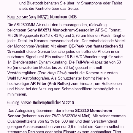
und Bluetooth behalten Sie über Ihr Smartphone oder Tablet
stets die Kontrolle über das Setup.
Hauptsensor: Sony IMX571 Monochrom-CMOS
Die ASI2600MM Air nutzt den herausragenden, rückwärtig
belichteten
Sony IMX571 Monochrom-Sensor
im APS-C Format.
Mit 26 Megapixeln (6248 x 4176) und 3,76 µm kleinen Pixeln fängt er
jedes Detail im Kosmos messerscharf ein. Der entscheidende Vorteil
der Monochrom-Version: Mit einem
QE-Peak von fantastischen 91
%
wandelt dieser Sensor beinahe jedes eintreffende Photon in ein
nutzbares Signal um! Ein nativer 16-Bit A/D-Wandler sorgt für satte
14 Blendenstufen Dynamikumfang. Die Full-Well-Kapazität von 50
ke (im erweiterten Modus bis zu 73 ke) gepaart mit null
Verstärkerglühen (
Zero Amp Glow
) macht die Kamera zur ersten
Wahl für Astrofotografen. Als Schutzfenster kommt hier ein
hochwertiger
AR-Filter (Anti-Reflex)
zum Einsatz, um Reflexionen
und Halos bei der Nutzung von Schmalbandfiltern bestmöglich zu
minimieren.
Guiding-Sensor: Hochempfindlicher SC2210
Das Autoguiding übernimmt der interne
SC2210 Monochrom-
Sensor
(bekannt aus der ZWO ASI220MM Mini). Mit seiner enormen
Quanteneffizienz von 92 % bei 500 nm und dem verschwindend
geringen Ausleserauschen von nur 0,6 e findet die Kamera selbst in
sternarmen Regionen oder beim Einsatz extrem engbandiger Filter