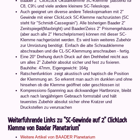
Baader 2" ClickLock Okularklemme SC-Klemme  passend für
C8, C9¼ und viele andere kleinere SC-Teleskope.
Auch geeignet um diverse andere Teleskopmarken mit 2"
Gewinde mit einer ClickLock SC-Klemme nachzurüsten (SC
steht für "Schmidt-Cassegrain"). Alle bisherigen Baader 2"
Zenitspiegel(Maxbright) und Baader/Zeiss 2" Prismengehäuse
(aber auch alle 2" Herschelprismen) können mit dieser SC-
Klemme nachgerüstet werden. Es wird kein weiteres Zubehör
zur Umrüstung benötigt. Einfach die alte Schraubklemme
abschrauben und die CL-SC-Klemmung anschrauben - fertig.
Eine 20° Drehung durch Druck auf den Drehhebel reicht aus
um alles 2" Zubehör absolut sicher und fest zu fixieren.
Bauhöhe: 47mm, Eigengewicht: 164g
Ratschenfunktion  zeigt akustisch und haptisch die Position
der Klemmung an. So erkennt man auch im dunklen und ohne
hinsehen ob die Klemme geöffnet oder geschlossen ist
Kompressions-Spannring aus dickwandiger Hartbronze, bleibt
auch nach langjährigem Gebrauch formstabil und hält
teuerstes Zubehör absolut sicher ohne Kratzer und
Druckstellen zu verursachen
Weiterführende Links zu "SC-Gewinde auf 2'' ClickLock
Klemme von Baader Planetarium"
Weitere Artikel von BAADER Planetarium