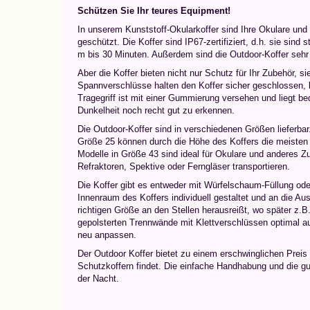
Schützen Sie Ihr teures Equipment!
In unserem Kunststoff-Okularkoffer sind Ihre Okulare un
geschützt. Die Koffer sind IP67-zertifiziert, d.h. sie sind
m bis 30 Minuten. Außerdem sind die Outdoor-Koffer sehr 
Aber die Koffer bieten nicht nur Schutz für Ihr Zubehör, s
Spannverschlüsse halten den Koffer sicher geschlossen, l
Tragegriff ist mit einer Gummierung versehen und liegt b
Dunkelheit noch recht gut zu erkennen.
Die Outdoor-Koffer sind in verschiedenen Größen lieferbar
Größe 25 können durch die Höhe des Koffers die meisten 
Modelle in Größe 43 sind ideal für Okulare und anderes 
Refraktoren, Spektive oder Ferngläser transportieren.
Die Koffer gibt es entweder mit Würfelschaum-Füllung od
Innenraum des Koffers individuell gestaltet und an die 
richtigen Größe an den Stellen herausreißt, wo später z.
gepolsterten Trennwände mit Klettverschlüssen optimal auf
neu anpassen.
Der Outdoor Koffer bietet zu einem erschwinglichen Preis 
Schutzkoffern findet. Die einfache Handhabung und die g
der Nacht.