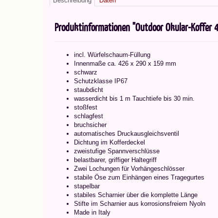
Beschreibung
Daten
Produktinformationen "Outdoor Okular-Koffer 
incl. Würfelschaum-Füllung
Innenmaße ca. 426 x 290 x 159 mm
schwarz
Schutzklasse IP67
staubdicht
wasserdicht bis 1 m Tauchtiefe bis 30 min.
stoßfest
schlagfest
bruchsicher
automatisches Druckausgleichsventil
Dichtung im Kofferdeckel
zweistufige Spannverschlüsse
belastbarer, griffiger Haltegriff
Zwei Lochungen für Vorhängeschlösser
stabile Öse zum Einhängen eines Tragegurtes
stapelbar
stabiles Scharnier über die komplette Länge
Stifte im Scharnier aus korrosionsfreiem Nyoln
Made in Italy