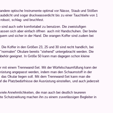
d andere optische Instrumente optimal vor Nässe, Staub und Stößen
 staubdicht und sogar druckwasserdicht bis zu einer Tauchtiefe von 1
robust, schlag- und bruchfest.
ie sind auch sehr komfortabel zu benutzen. Die zweistufigen
assen sich aber einfach öffnen  auch mit Handschuhen. Der breite
equem und sicher in der Hand. Die orangen Koffer sind zudem bei
. Die Koffer in den Größen 23, 25 und 30 sind recht handlich, bei
"normalen" Okulare bereits "stehend" untergebracht werden. Die
Zubehör geeignet. In Größe 50 kann man dagegen schon kleine
er mit einem Trennwand-Set. Mit der Würfelschaumfüllung kann der
Ausrüstung angepasst werden, indem man den Schaumstoff in der
B. das Okular liegen soll. Mit dem Trennwand-Set kann man die
 die Platzbedürfnisse der Ausrüstung einstellen, und auch jederzeit
viele Annehmlichkeiten, die man auch bei deutlich teureren
ute Schutzwirkung machen ihn zu einem zuverlässigen Begleiter in