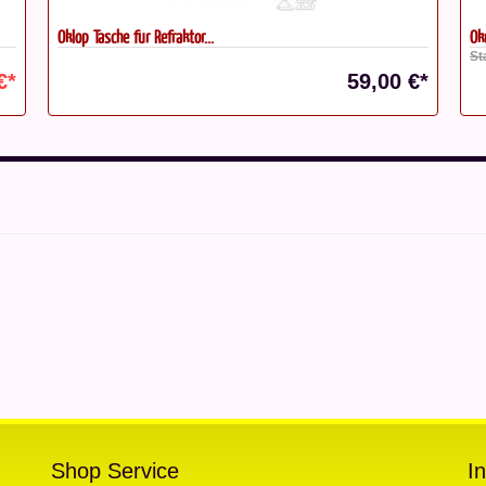
Oklop Tasche für Refraktor...
Ok
St
€*
59,00 €*
Shop Service
I