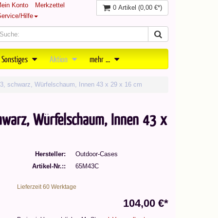
ein Konto
Merkzettel
0 Artikel
(0,00 €*)
ervice/Hilfe
 Sonstiges
Aktion
mehr ...
43, schwarz, Würfelschaum, Innen 43 x 29 x 16 cm
chwarz, Würfelschaum, Innen 43 x
Hersteller
Outdoor-Cases
Artikel-Nr.:
65M43C
Lieferzeit 60 Werktage
104,00 €*