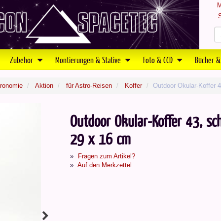
M
S
Zubehör
Montierungen & Stative
Foto & CCD
Bücher &
tronomie
Aktion
für Astro-Reisen
Koffer
Outdoor Okular-Koffer 
Outdoor Okular-Koffer 43, s
29 x 16 cm
Fragen zum Artikel?
Auf den Merkzettel