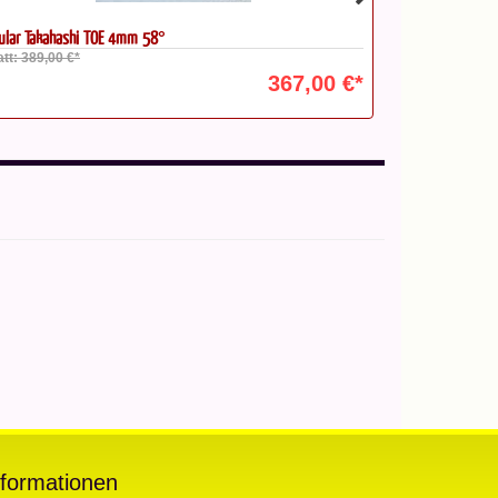
ular Takahashi TOE 4mm 58°
TeleVue Rohrsche
att: 389,00 €*
Statt: 459,00 €
367,00 €*
nformationen