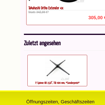
Takahashi Ortho Extender 4x
Statt: 342,00 €*
739,00 €*
305,00 
Zuletzt angesehen
P. Spinne HD 15,8'', TID 404 mm, *Sonderpreis*
Öffnungszeiten, Geschäftszeiten