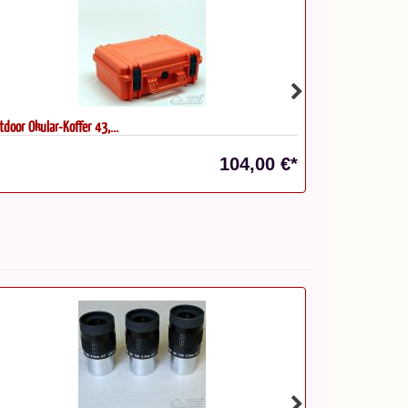
tdoor Okular-Koffer 43,...
Sternwarten, 95
Statt: 24,90 €*
104,00 €*