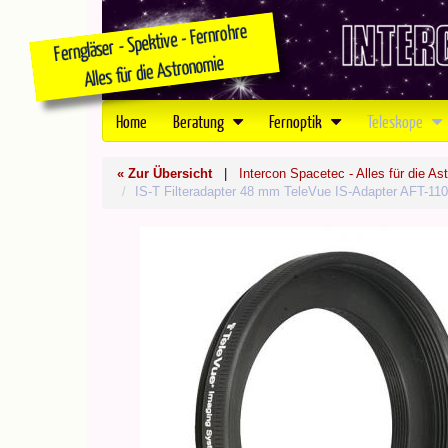
Home
Beratung
Fernoptik
Teleskope
« Zur Übersicht
|
Intercon Spacetec - Alles für die As
IS-T Filteradapter 48 mm TeleVue IS-Adapter AFT-11