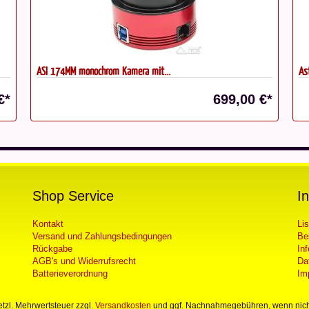
ASI 174MM monochrom Kamera mit...
Ast
€*
699,00 €*
Shop Service
I
Kontakt
Li
Versand und Zahlungsbedingungen
Be
Rückgabe
In
AGB's und Widerrufsrecht
Da
Batterieverordnung
Im
setzl. Mehrwertsteuer zzgl.
Versandkosten
und ggf. Nachnahmegebühren, wenn nich