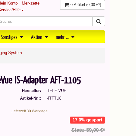
ein Konto
Merkzettel
0 Artikel
(0,00 €*)
ervice/Hilfe
 Sonstiges
Aktion
mehr ...
ging System
leVue IS-Adapter AFT-1105
Hersteller
TELE VUE
Artikel-Nr.:
4TFTU8
Lieferzeit 30 Werktage
17,0% gespart
Statt: 59,00 €*