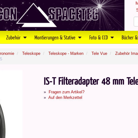
M
S
Zubehör
Montierungen & Stative
Foto & CCD
Bücher &
tronomie
Teleskope
Teleskope - Marken
Tele Vue
Zubehör Ima
05
IS-T Filteradapter 48 mm Te
Fragen zum Artikel?
Auf den Merkzettel