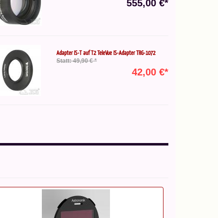
555,00 €*
Adapter IS-T auf T2 TeleVue IS-Adapter TRG-1072
Statt: 49,90 € *
42,00 €*