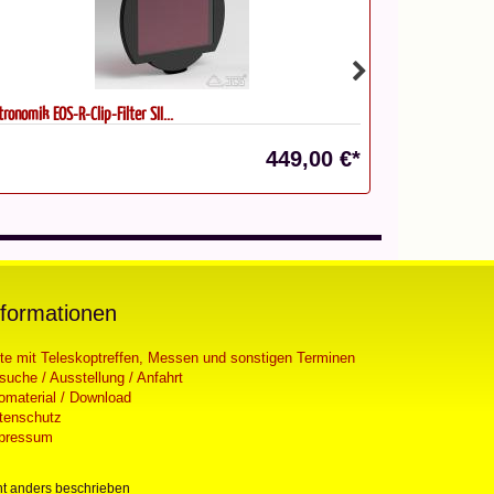
ronomik EOS-R-Clip-Filter SII...
Astronomik EOS-R
449,00 €*
nformationen
ste mit Teleskoptreffen, Messen und sonstigen Terminen
suche / Ausstellung / Anfahrt
fomaterial / Download
tenschutz
pressum
t anders beschrieben