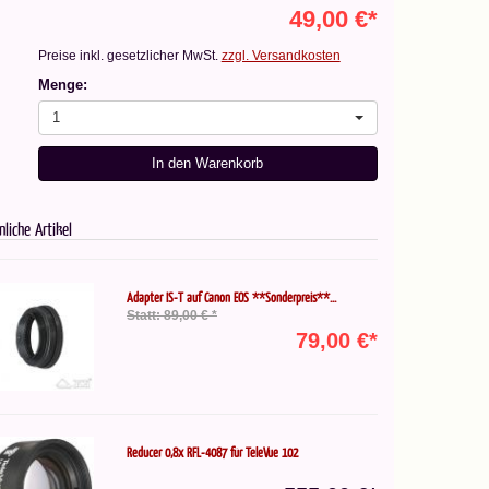
49,00 €*
Preise inkl. gesetzlicher MwSt.
zzgl. Versandkosten
Menge:
1
In den Warenkorb
nliche Artikel
Adapter IS-T auf Canon EOS **Sonderpreis**...
Statt: 89,00 € *
79,00 €*
Reducer 0,8x RFL-4087 für TeleVue 102