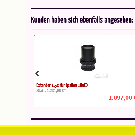
Kunden haben sich ebenfalls angesehen:
P. Spinne HD 9,8'', TID 250 mm...
Statt: 75,00 €*
097,00 €*
39,00 