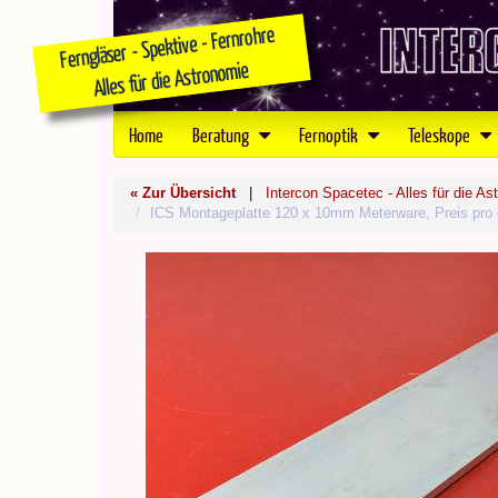
Home
Beratung
Fernoptik
Teleskope
« Zur Übersicht
|
Intercon Spacetec - Alles für die As
ICS Montageplatte 120 x 10mm Meterware, Preis pro