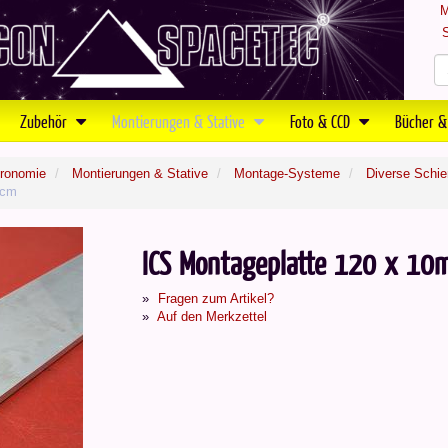
M
S
Zubehör
Montierungen & Stative
Foto & CCD
Bücher &
tronomie
Montierungen & Stative
Montage-Systeme
Diverse Schi
 cm
ICS Montageplatte 120 x 10m
Fragen zum Artikel?
Auf den Merkzettel