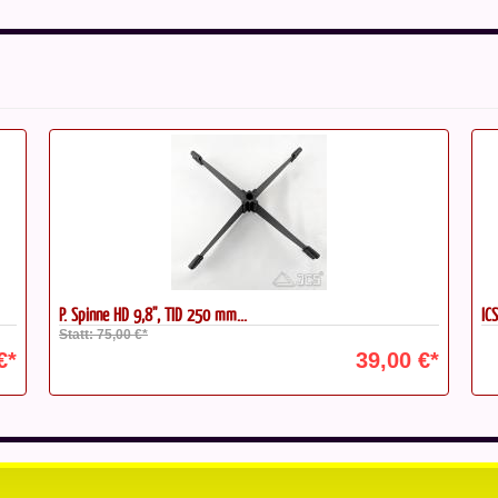
ICS 3" Schwalbenschwanzschiene...
St
St
€*
249,00 €*