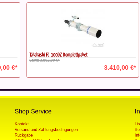
Takahashi FC-100DZ Komplettpaket
Ok
Statt: 3.892,00 €*
St
€*
3.410,00 €*
Shop Service
I
Kontakt
Li
Versand und Zahlungsbedingungen
Be
Rückgabe
In