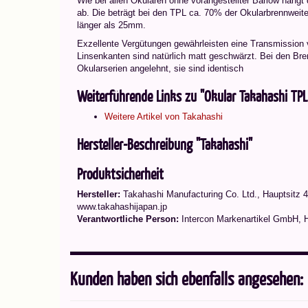
Wie bei allen Okularen ohne vorangestellter Barlow hängt
ab. Die beträgt bei den TPL ca. 70% der Okularbrennweite.
länger als 25mm.
Exzellente Vergütungen gewährleisten eine Transmission
Linsenkanten sind natürlich matt geschwärzt. Bei den Bre
Okularserien angelehnt, sie sind identisch
Weiterführende Links zu "Okular Takahashi T
Weitere Artikel von Takahashi
Hersteller-Beschreibung "Takahashi"
Produktsicherheit
Hersteller:
Takahashi Manufacturing Co. Ltd.
,
Hauptsitz 4
www.takahashijapan.jp
Verantwortliche Person:
Intercon Markenartikel GmbH, 
Kunden haben sich ebenfalls angesehen: