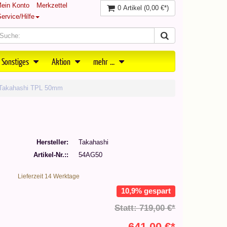
ein Konto
Merkzettel
0 Artikel
(0,00 €*)
ervice/Hilfe
 Sonstiges
Aktion
mehr ...
 Takahashi TPL 50mm
Hersteller
Takahashi
Artikel-Nr.:
54AG50
Lieferzeit 14 Werktage
10,9% gespart
Statt: 719,00 €*
641,00 €*