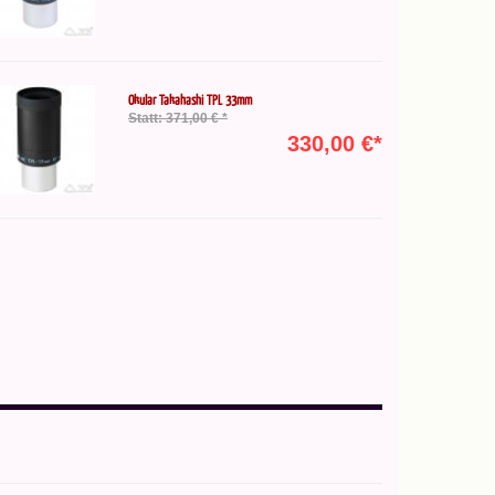
Okular Takahashi TPL 33mm
Statt: 371,00 € *
330,00 €*