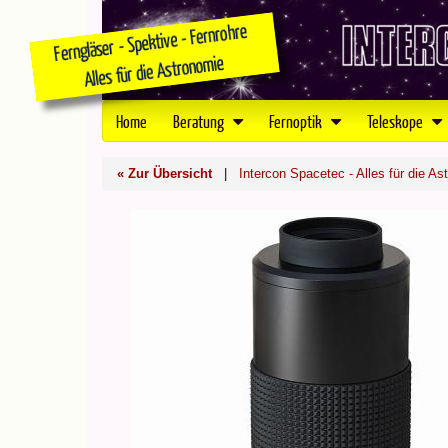
Home
Beratung
Fernoptik
Teleskope
« Zur Übersicht
|
Intercon Spacetec - Alles für die As