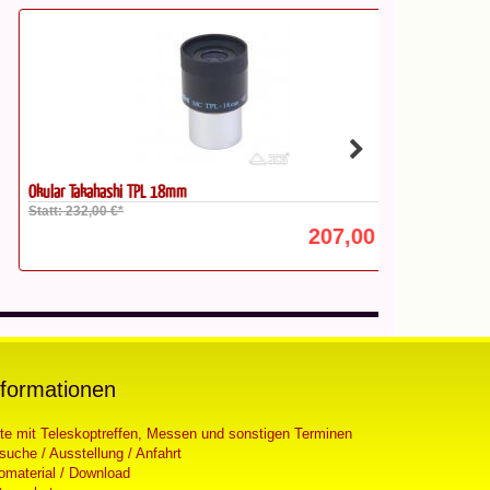
ular Takahashi TPL 18mm
Takahashi Proje
att: 232,00 €*
Statt: 273,00 €
207,00 €*
nformationen
ste mit Teleskoptreffen, Messen und sonstigen Terminen
suche / Ausstellung / Anfahrt
fomaterial / Download