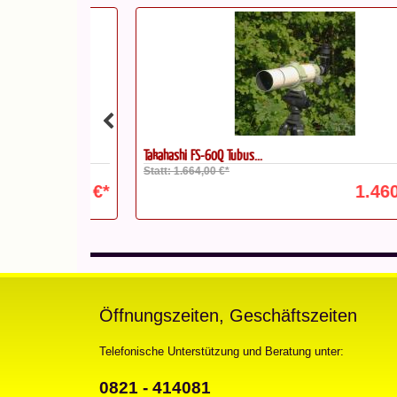
Takahashi FS-60Q Tubus...
Statt: 1.664,00 €*
639,00 €*
1.460,00 
Öffnungszeiten, Geschäftszeiten
Telefonische Unterstützung und Beratung unter:
0821 - 414081