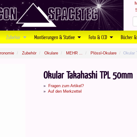
M
S
Zubehör
Montierungen & Stative
Foto & CCD
Bücher &
tronomie
Zubehör
Okulare
MEHR ...
Plössl-Okulare
Okular
Okular Takahashi TPL 50mm
Fragen zum Artikel?
Auf den Merkzettel