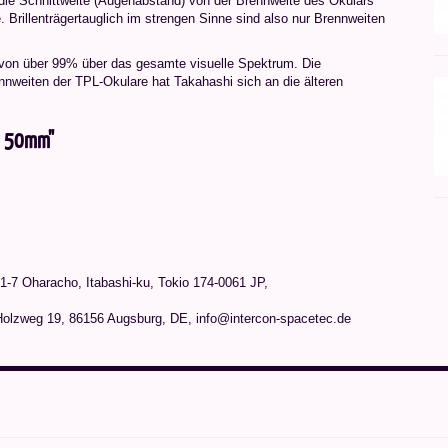
 die Schnittweite (Augenabstand) von der Brennweite des Okulars
 Brillenträgertauglich im strengen Sinne sind also nur Brennweiten
 von über 99% über das gesamte visuelle Spektrum. Die
nnweiten der TPL-Okulare hat Takahashi sich an die älteren
PL 50mm"
1-7 Oharacho, Itabashi-ku, Tokio 174-0061 JP
,
Holzweg 19, 86156 Augsburg, DE, info@intercon-spacetec.de