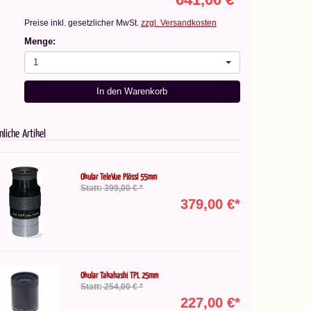
Preise inkl. gesetzlicher MwSt.
zzgl. Versandkosten
Menge:
1
In den Warenkorb
nliche Artikel
Okular TeleVue Plössl 55mm
Statt: 399,00 € *
379,00 €*
Okular Takahashi TPL 25mm
Statt: 254,00 € *
227,00 €*