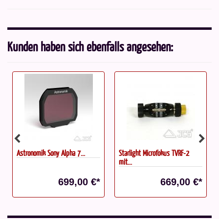
Kunden haben sich ebenfalls angesehen:
Starlight Microfokus TVRF-2
TeleVue Rohrschellenpaar 4" für...
mit...
Statt: 441,00 €*
*
669,00 €*
419,00 €*