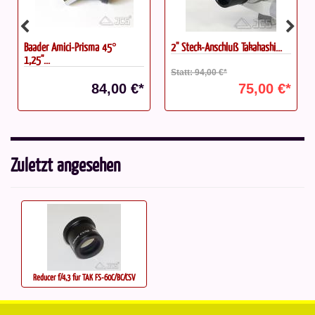
Baader Amici-Prisma 45°
2'' Steck-Anschluß Takahashi...
1,25''...
Statt: 94,00 €*
84,00 €*
75,00 €*
Zuletzt angesehen
Reducer f/4,3 für TAK FS-60C/BC/CSV