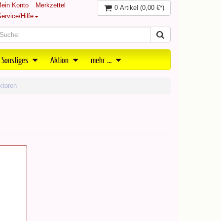
ein Konto
Merkzettel
0 Artikel
(0,00 €*)
ervice/Hilfe
 Sonstiges
Aktion
mehr ...
ktoren