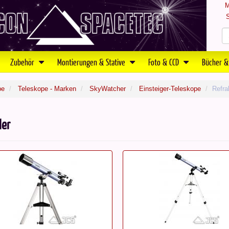
M
S
Zubehör
Montierungen & Stative
Foto & CCD
Bücher &
pe
Teleskope - Marken
SkyWatcher
Einsteiger-Teleskope
Refra
ler