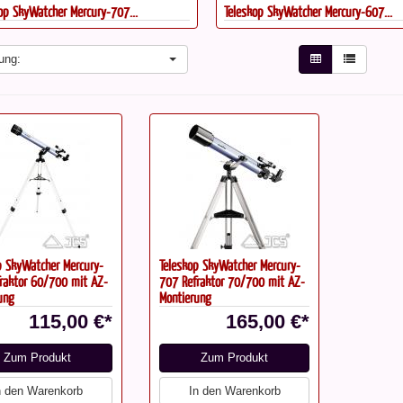
op SkyWatcher Mercury-707...
Teleskop SkyWatcher Mercury-607...
ung:
p SkyWatcher Mercury-
Teleskop SkyWatcher Mercury-
raktor 60/700 mit AZ-
707 Refraktor 70/700 mit AZ-
ung
Montierung
115,00 €*
165,00 €*
Zum Produkt
Zum Produkt
n den Warenkorb
In den Warenkorb