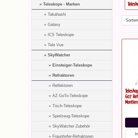
Telesk
Teleskope - Marken
Takahashi
Sortier
Galaxy
ICS Teleskope
Tele Vue
SkyWatcher
Einsteiger-Teleskope
Refraktoren
Reflektoren
Telesko
607 Ref
AZ GoTo-Teleskope
Montier
Tisch-Teleskope
Spielzeug-Teleskope
SkyWatcher Zubehör
I
Fraunhofer-Refraktoren