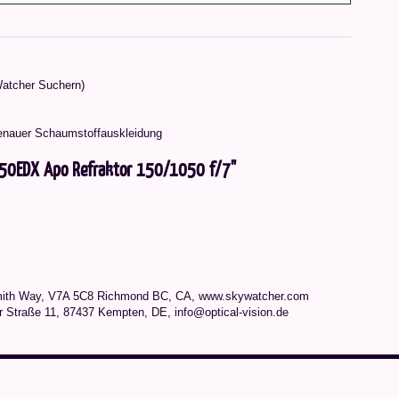
Watcher Suchern)
genauer Schaumstoffauskleidung
150EDX Apo Refraktor 150/1050 f/7"
mith Way, V7A 5C8 Richmond BC, CA, www.skywatcher.com
r Straße 11, 87437 Kempten, DE, info@optical-vision.de