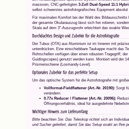
massiven, CNC-gefertigten
3-Zoll Dual-Speed 11:1 Hybr
selbst schwerstes astrofotografisches Equipment absolut 
Für maximalen Komfort bei der Wahl des Bildausschnitts 
der gesamte Okularauszug lässt sich frei rotieren, sonde
Skala auf dem 3"-Auszugsrohr erleichtert das exakte Wied
Durchdachtes Design und Zubehör für die Astrofotografie
Der Tubus (OTA) aus Aluminium ist im Inneren mit präzise
unterdrücken. Eine einschiebbare Taukappe macht das Tel
Rohrschellen verfügen über einen robusten Tragegriff, der
Guidingscopes) genutzt werden kann. Montiert wird der 1
Prismenschiene (Losmandy-Level).
Optionales Zubehör für das perfekte Setup
Um das optische System für die Astrofotografie mit groß
Vollformat-Fieldflattener (Art.-Nr. 20190):
Sorgt fü
verändern.
0.77x Reducer / Flattener (Art.-Nr. 20096):
Reduzie
Öffnungsverhältnis, ideal für ausgedehnte Nebelstr
Wichtiger Hinweis zum Lieferumfang
Bitte beachten Sie: Das Teleskop richtet sich an Individ
und Sucher geliefert, damit Sie das Setup exakt an Ihre