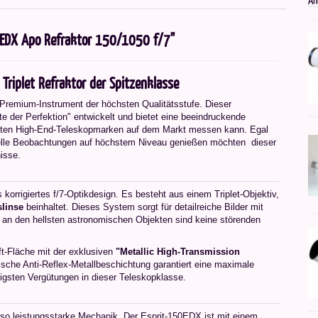
0EDX Apo Refraktor 150/1050 f/7"
Triplet Refraktor der Spitzenklasse
Premium-Instrument der höchsten Qualitätsstufe. Dieser
der Perfektion" entwickelt und bietet eine beeindruckende
luten High-End-Teleskopmarken auf dem Markt messen kann. Egal
uelle Beobachtungen auf höchstem Niveau genießen möchten  dieser
isse.
orrigiertes f/7-Optikdesign. Es besteht aus einem Triplet-Objektiv,
linse
beinhaltet. Dieses System sorgt für detailreiche Bilder mit
t an den hellsten astronomischen Objekten sind keine störenden
t-Fläche mit der exklusiven
"Metallic High-Transmission
che Anti-Reflex-Metallbeschichtung garantiert eine maximale
igsten Vergütungen in dieser Teleskopklasse.
so leistungsstarke Mechanik. Der Esprit-150EDX ist mit einem