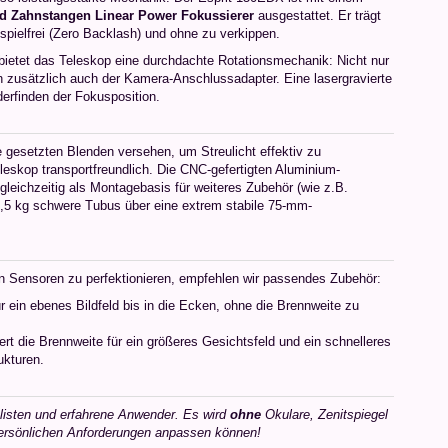
id Zahnstangen Linear Power Fokussierer
ausgestattet. Er trägt
spielfrei (Zero Backlash) und ohne zu verkippen.
bietet das Teleskop eine durchdachte Rotationsmechanik: Nicht nur
rn zusätzlich auch der Kamera-Anschlussadapter. Eine lasergravierte
erfinden der Fokusposition.
 gesetzten Blenden versehen, um Streulicht effektiv zu
eskop transportfreundlich. Die CNC-gefertigten Aluminium-
 gleichzeitig als Montagebasis für weiteres Zubehör (wie z.B.
4,5 kg schwere Tubus über eine extrem stabile 75-mm-
en Sensoren zu perfektionieren, empfehlen wir passendes Zubehör:
r ein ebenes Bildfeld bis in die Ecken, ohne die Brennweite zu
rt die Brennweite für ein größeres Gesichtsfeld und ein schnelleres
ukturen.
ualisten und erfahrene Anwender. Es wird
ohne
Okulare, Zenitspiegel
 persönlichen Anforderungen anpassen können!