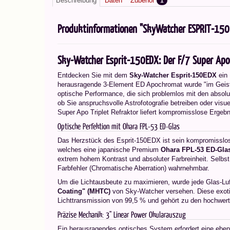
Beschreibung
Daten
Zubehör
1
Produktinformationen "SkyWatcher ESPRIT-15
Sky-Watcher Esprit-150EDX: Der F/7 Super Apo 
Entdecken Sie mit dem
Sky-Watcher Esprit-150EDX
ein 
herausragende 3-Element ED Apochromat wurde "im Geiste 
optische Performance, die sich problemlos mit den abso
ob Sie anspruchsvolle Astrofotografie betreiben oder vis
Super Apo Triplet Refraktor liefert kompromisslose Ergebn
Optische Perfektion mit Ohara FPL-53 ED-Glas
Das Herzstück des Esprit-150EDX ist sein kompromisslos k
welches eine japanische Premium
Ohara FPL-53 ED-Glas
extrem hohem Kontrast und absoluter Farbreinheit. Selbs
Farbfehler (Chromatische Aberration) wahrnehmbar.
Um die Lichtausbeute zu maximieren, wurde jede Glas-Luf
Coating" (MHTC)
von Sky-Watcher versehen. Diese exotis
Lichttransmission von 99,5 % und gehört zu den hochwert
Präzise Mechanik: 3" Linear Power Okularauszug
Ein herausragendes optisches System erfordert eine eben