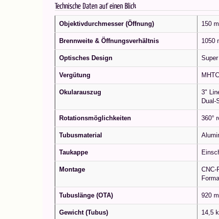
Technische Daten auf einen Blick
Objektivdurchmesser (Öffnung)
150 
Brennweite & Öffnungsverhältnis
1050 
Optisches Design
Super
Vergütung
MHTC 
Okularauszug
3" Lin
Dual-S
Rotationsmöglichkeiten
360° r
Tubusmaterial
Alumin
Taukappe
Einsc
Montage
CNC-R
Forma
Tubuslänge (OTA)
920 m
Gewicht (Tubus)
14,5 