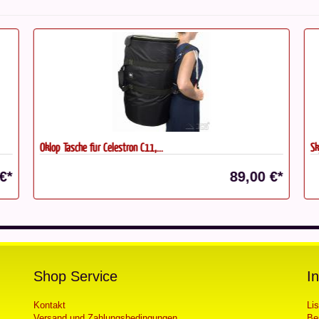
Oklop Tasche für Celestron C11,...
Sk
€*
89,00 €*
Shop Service
I
Kontakt
Li
Versand und Zahlungsbedingungen
Be