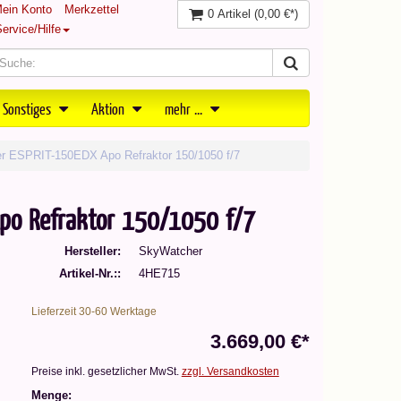
ein Konto
Merkzettel
0 Artikel
(0,00 €*)
ervice/Hilfe
 Sonstiges
Aktion
mehr ...
r ESPRIT-150EDX Apo Refraktor 150/1050 f/7
po Refraktor 150/1050 f/7
Hersteller
SkyWatcher
Artikel-Nr.:
4HE715
Lieferzeit 30-60 Werktage
3.669,00 €*
Preise inkl. gesetzlicher MwSt.
zzgl. Versandkosten
Menge: