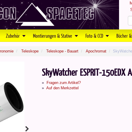
M
S
Zubehör
Montierungen & Stative
Foto & CCD
Bücher &
tronomie
Teleskope
Teleskope - Bauart
Apochromat
SkyWatche
SkyWatcher ESPRIT-150EDX A
Fragen zum Artikel?
Auf den Merkzettel