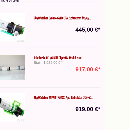
SkyWatcher Evolux-62ED OTA 62/400mm f/6,45...
445,00 €*
Takahashi FC-76 DCU Objektiv-Modul zum...
Statt: 1.029,00 € *
917,00 €*
SkyWatcher ESPRIT-70EDX Apo Refraktor 70/490...
919,00 €*