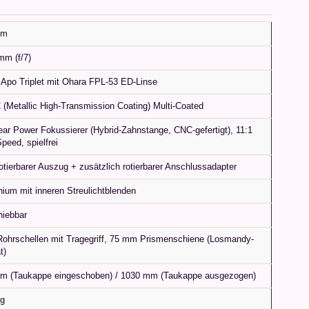
mm
mm (f/7)
 Apo Triplet mit Ohara FPL-53 ED-Linse
(Metallic High-Transmission Coating) Multi-Coated
ear Power Fokussierer (Hybrid-Zahnstange, CNC-gefertigt), 11:1
peed, spielfrei
otierbarer Auszug + zusätzlich rotierbarer Anschlussadapter
ium mit inneren Streulichtblenden
hiebbar
ohrschellen mit Tragegriff, 75 mm Prismenschiene (Losmandy-
t)
m (Taukappe eingeschoben) / 1030 mm (Taukappe ausgezogen)
kg