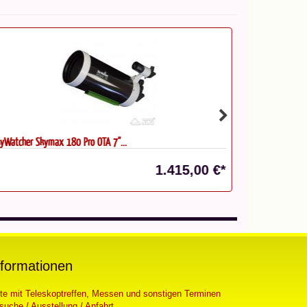
yWatcher Skymax 180 Pro OTA 7"...
Takahashi TOA-
Statt: 8.609,00
1.415,00 €*
nformationen
ste mit Teleskoptreffen, Messen und sonstigen Terminen
suche / Ausstellung / Anfahrt