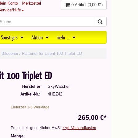
ein Konto
Merkzettel
0 Artikel
(0,00 €*)
ervice/Hilfe
 Sonstiges
Aktion
mehr ...
Bildebner / Flattener für Esprit 100 Triplet ED
it 100 Triplet ED
Hersteller
SkyWatcher
Artikel-Nr.:
4HEZ42
Lieferzeit 3-5 Werktage
265,00 €*
Preise inkl. gesetzlicher MwSt.
zzgl. Versandkosten
Menge: