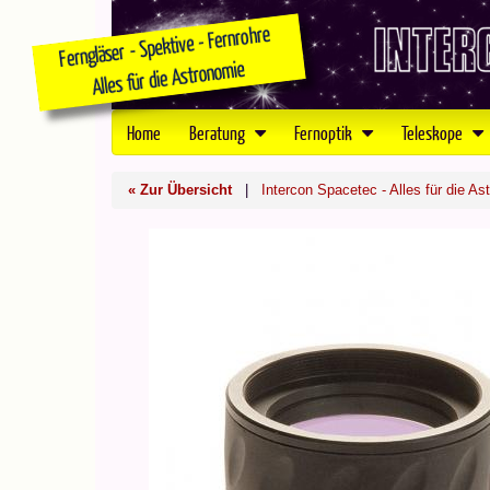
Home
Beratung
Fernoptik
Teleskope
« Zur Übersicht
|
Intercon Spacetec - Alles für die As