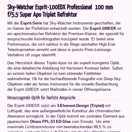
Sky-Watcher Esprit-100EDX Professional  100 mm
f/5,5 Super Apo Triplet Refraktor
Mit der
Esprit-Serie
hat Sky-Watcher Instrumente geschaffen, die
im Geiste der Perfektion entwickelt wurden. Der
Esprit-100EDX
ist
ein apochromatischer Refraktor der Premium-Klasse, der speziell für
anspruchsvolle Astrofotografen konzipiert wurde. Er bietet eine
Performance, die sich nahtlos in die Riege namhafter High-End-
Teleskopmarken einreiht und diese in puncto Preis-Leistungs-
Verhältnis oft sogar übertrifft.
Das Herzstück dieses Triplet-Apos ist die superb korrigierte Optik,
die eine detailreiche Abbildung mit höchstem Kontrast liefert. Selbst
an extrem hellen Objekten ist kein störender Farbfehler
wahrnehmbar. Ob für die hochauflösende Fotografie von Deep-Sky-
Objekten oder als feines Instrument für die visuelle Beobachtung 
der Esprit-100EDX setzt Maßstäbe in seiner Öffnungsklasse.
Herausragende Optik für höchste Ansprüche
Der Esprit-100EDX nutzt ein
3-Element-Design (Triplet)
mit
Luftspalt, das eine außergewöhnliche Korrektur der chromatischen
Aberration ermöglicht. In der Optik kommt ein zentrales Element aus
japanischem
Ohara FPL-53 ED-Glas
zum Einsatz. Um eine
maximale Lichttransmission von beeindruckenden 99,5 % zu