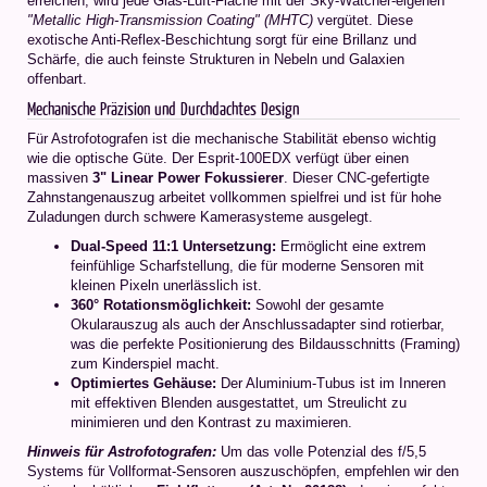
erreichen, wird jede Glas-Luft-Fläche mit der Sky-Watcher-eigenen
"Metallic High-Transmission Coating" (MHTC)
vergütet. Diese
exotische Anti-Reflex-Beschichtung sorgt für eine Brillanz und
Schärfe, die auch feinste Strukturen in Nebeln und Galaxien
offenbart.
Mechanische Präzision und Durchdachtes Design
Für Astrofotografen ist die mechanische Stabilität ebenso wichtig
wie die optische Güte. Der Esprit-100EDX verfügt über einen
massiven
3" Linear Power Fokussierer
. Dieser CNC-gefertigte
Zahnstangenauszug arbeitet vollkommen spielfrei und ist für hohe
Zuladungen durch schwere Kamerasysteme ausgelegt.
Dual-Speed 11:1 Untersetzung:
Ermöglicht eine extrem
feinfühlige Scharfstellung, die für moderne Sensoren mit
kleinen Pixeln unerlässlich ist.
360° Rotationsmöglichkeit:
Sowohl der gesamte
Okularauszug als auch der Anschlussadapter sind rotierbar,
was die perfekte Positionierung des Bildausschnitts (Framing)
zum Kinderspiel macht.
Optimiertes Gehäuse:
Der Aluminium-Tubus ist im Inneren
mit effektiven Blenden ausgestattet, um Streulicht zu
minimieren und den Kontrast zu maximieren.
Hinweis für Astrofotografen:
Um das volle Potenzial des f/5,5
Systems für Vollformat-Sensoren auszuschöpfen, empfehlen wir den