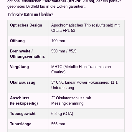
optional erhältlichen
Fieldflattener (Art.-Nr. 20188)
, der ein perfekt
geebnetes Bildfeld bis in die Ecken garantiert.
Technische Daten im Überblick
Optisches Design
Apochromatisches Triplet (Luftspalt) mit
Ohara FPL-53
Öffnung
100 mm
Brennweite /
550 mm / f/5,5
Öffnungsverhältnis
Vergütung
MHTC (Metallic High-Transmission
Coating)
Okularauszug
3" CNC Linear Power Fokussierer, 11:1
Untersetzung
Anschluss
2" Okularanschluss mit
(teleskopseitig)
Messingklemmring
Tubusgewicht
6,3 kg (OTA)
Tubuslänge
565 mm