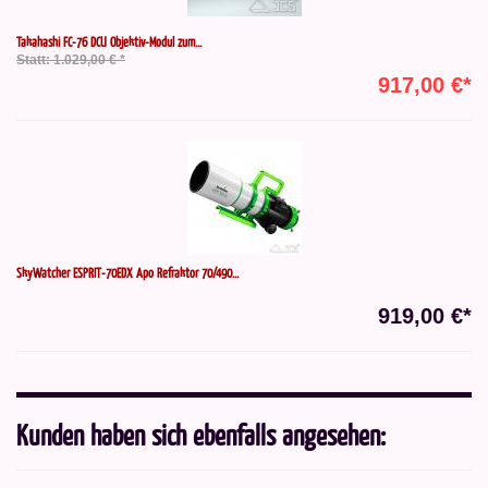
Takahashi FC-76 DCU Objektiv-Modul zum...
Statt: 1.029,00 € *
917,00 €*
SkyWatcher ESPRIT-70EDX Apo Refraktor 70/490...
919,00 €*
Kunden haben sich ebenfalls angesehen: