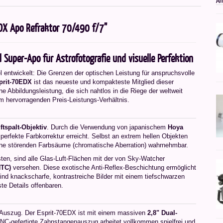
DX Apo Refraktor 70/490 f/7"
Super-Apo für Astrofotografie und visuelle Perfektion
l entwickelt: Die Grenzen der optischen Leistung für anspruchsvolle
prit-70EDX
ist das neueste und kompakteste Mitglied dieser
e Abbildungsleistung, die sich nahtlos in die Riege der weltweit
m hervorragenden Preis-Leistungs-Verhältnis.
ftspalt-Objektiv
. Durch die Verwendung von japanischem
Hoya
perfekte Farbkorrektur erreicht. Selbst an extrem hellen Objekten
ne störenden Farbsäume (chromatische Aberration) wahrnehmbar.
ten, sind alle Glas-Luft-Flächen mit der von Sky-Watcher
HTC)
versehen. Diese exotische Anti-Reflex-Beschichtung ermöglicht
ind knackscharfe, kontrastreiche Bilder mit einem tiefschwarzen
ste Details offenbaren.
n Auszug. Der Esprit-70EDX ist mit einem massiven
2,8" Dual-
NC-gefertigte Zahnstangenauszug arbeitet vollkommen spielfrei und