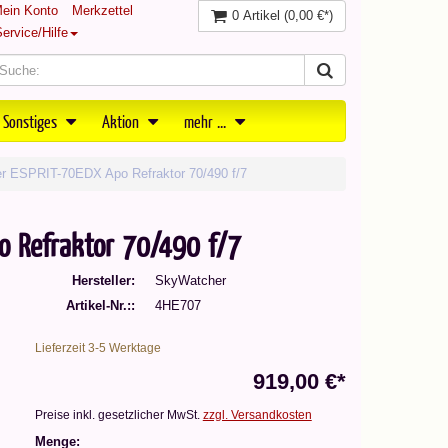
ein Konto
Merkzettel
0 Artikel
(0,00 €*)
ervice/Hilfe
 Sonstiges
Aktion
mehr ...
 ESPRIT-70EDX Apo Refraktor 70/490 f/7
o Refraktor 70/490 f/7
Hersteller
SkyWatcher
Artikel-Nr.:
4HE707
Lieferzeit 3-5 Werktage
919,00 €*
Preise inkl. gesetzlicher MwSt.
zzgl. Versandkosten
Menge: