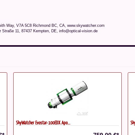
mith Way, V7A 5C8 Richmond BC, CA, www.skywatcher.com
r Straße 11, 87437 Kempten, DE, info@optical-vision.de
SkyWatcher Evostar-100EDX Apo...
Sk