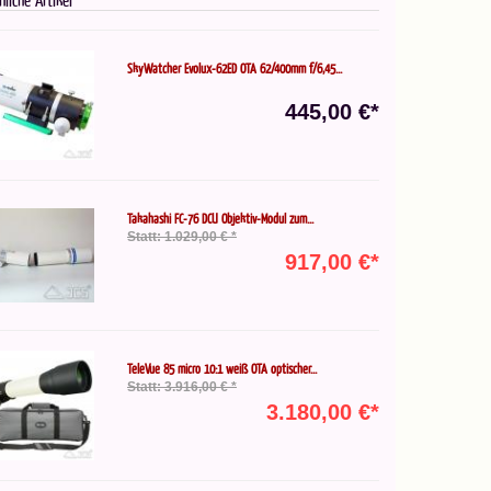
SkyWatcher Evolux-62ED OTA 62/400mm f/6,45...
445,00 €*
Takahashi FC-76 DCU Objektiv-Modul zum...
Statt: 1.029,00 € *
917,00 €*
TeleVue 85 micro 10:1 weiß OTA optischer...
Statt: 3.916,00 € *
3.180,00 €*