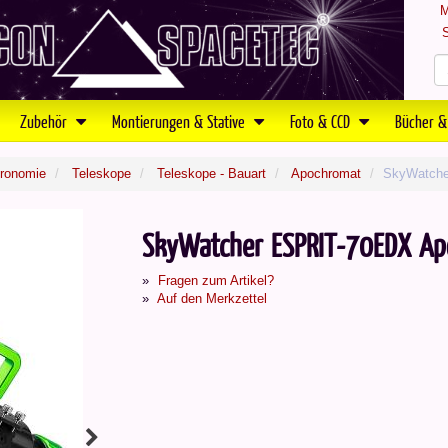
M
S
Zubehör
Montierungen & Stative
Foto & CCD
Bücher &
tronomie
Teleskope
Teleskope - Bauart
Apochromat
SkyWatcher
SkyWatcher ESPRIT-70EDX Ap
Fragen zum Artikel?
Auf den Merkzettel