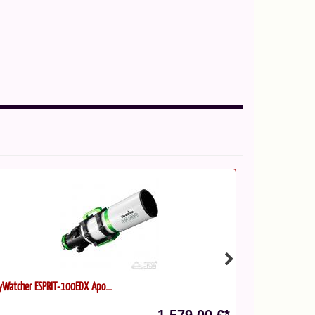
yWatcher ESPRIT-100EDX Apo...
SkyWatcher ESP