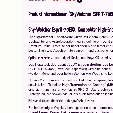
Beschreibung
Daten
Zubehör
1
Produktinformationen "SkyWatcher ESPRIT-70E
Sky-Watcher Esprit-70EDX: Kompakter High-End 
Die
Sky-Watcher Esprit-Serie
wurde mit einem klaren Zie
Beobachter und Astrofotografen neu zu definieren. Der
Es
Premium-Reihe. Trotz seiner handlichen Maße bietet er ein
besten High-End-Apochromaten einreiht  und das bei eine
Optische Exzellenz durch Triplet-Design und Hoya FCD100 Glas
Das Herzstück des Esprit-70EDX ist sein
dreilinsiges Lu
FCD100 ED-Glas
(Extra-low Dispersion) wird eine nahezu 
wie dem Mondrand oder hellen Sternen wie Wega sind kei
Um ein Maximum an Kontrast und Helligkeit zu gewährleis
entwickelten
"Metallic High-Transmission Coating" (M
eine Lichttransmission von bis zu
99,5 %
. Das Ergebnis s
Hintergrund, die sowohl visuell als auch fotografisch klein
Präzise Mechanik für höchste fotografische Lasten
Ein hochwertiges Objektiv benötigt einen ebenso stabile
Speed Linear Power Fokussierer
ausgestattet. Dieser C