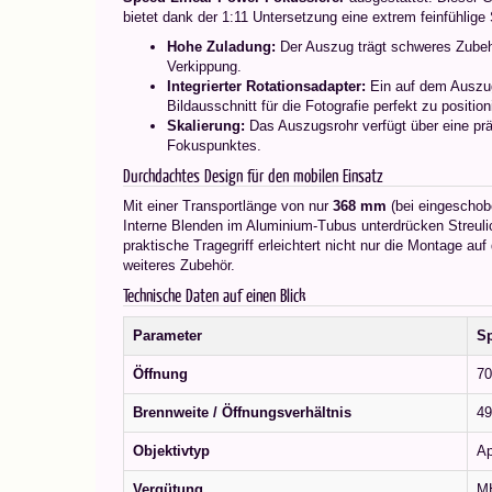
bietet dank der 1:11 Untersetzung eine extrem feinfühlige 
Hohe Zuladung:
Der Auszug trägt schweres Zubehö
Verkippung.
Integrierter Rotationsadapter:
Ein auf dem Auszug
Bildausschnitt für die Fotografie perfekt zu position
Skalierung:
Das Auszugsrohr verfügt über eine prä
Fokuspunktes.
Durchdachtes Design für den mobilen Einsatz
Mit einer Transportlänge von nur
368 mm
(bei eingeschobe
Interne Blenden im Aluminium-Tubus unterdrücken Streulich
praktische Tragegriff erleichtert nicht nur die Montage au
weiteres Zubehör.
Technische Daten auf einen Blick
Parameter
Sp
Öffnung
7
Brennweite / Öffnungsverhältnis
49
Objektivtyp
Ap
Vergütung
MH