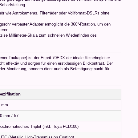
Scharfstellung.
r wie Astrokameras, Filterräder oder Vollformat-DSLRs ohne
srohr verbauter Adapter ermöglicht die 360°-Rotation, um den
ieren.
zise Millimeter-Skala zum schnellen Wiederfinden des
ner Taukappe) ist der Esprit-70EDX der ideale Reisebegleiter.
t effektiv und sorgen für einen erstklassigen Bildkontrast. Der
f der Montierung, sondern dient auch als Befestigungspunkt für
ezifikation
0 mm
0 mm / f/7
ochromatisches Triplet (inkl. Hoya FCD100)
TC (Metallic High-Transmission Coating)