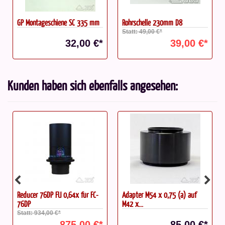
GP Montageschiene SC 335 mm
Rohrschelle 230mm D8
Statt: 49,00 €*
32,00 €*
39,00 €*
Kunden haben sich ebenfalls angesehen:
Reducer 76DP FU 0,64x für FC-
Adapter M54 x 0,75 (a) auf
76DP
M42 x...
Statt: 934,00 €*
875,00 €*
85,00 €*