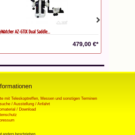
CS V-Schiene/GP-Montageschiene...
Azimutale Mon
52,50 €*
nformationen
ste mit Teleskoptreffen, Messen und sonstigen Terminen
suche / Ausstellung / Anfahrt
fomaterial / Download
tenschutz
pressum
t anders beschrieben