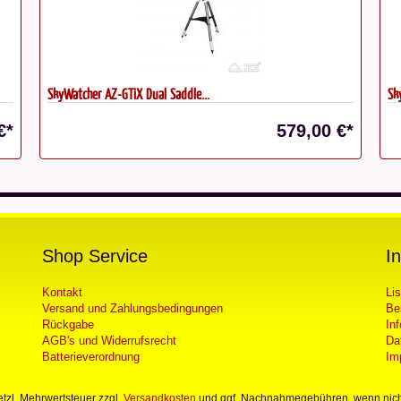
SkyWatcher AZ-GTiX Dual Saddle...
I
 €*
479,00 €*
Shop Service
I
Kontakt
Li
Versand und Zahlungsbedingungen
Be
Rückgabe
In
AGB's und Widerrufsrecht
Da
Batterieverordnung
Im
setzl. Mehrwertsteuer zzgl.
Versandkosten
und ggf. Nachnahmegebühren, wenn nich