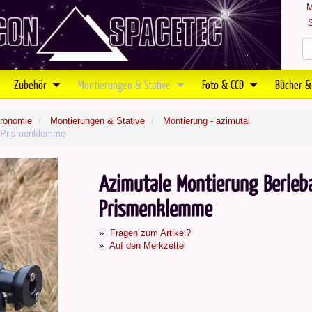
M
S
Zubehör
Montierungen & Stative
Foto & CCD
Bücher &
tronomie
Montierungen & Stative
Montierung - azimutal
er Prismenklemme
Azimutale Montierung Berleba
Prismenklemme
Fragen zum Artikel?
Auf den Merkzettel