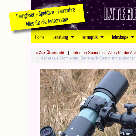
Home
Beratung
Fernoptik
Teleskope
« Zur Übersicht
|
Intercon Spacetec - Alles für die As
Azimutale Montierung Berlebach Castor mit einfach