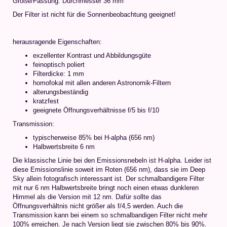
Größe/Fassung: Durchmesser 36 mm
Der Filter ist nicht für die Sonnenbeobachtung geeignet!
herausragende Eigenschaften:
exzellenter Kontrast und Abbildungsgüte
feinoptisch poliert
Filterdicke: 1 mm
homofokal mit allen anderen Astronomik-Filtern
alterungsbeständig
kratzfest
geeignete Öffnungsverhältnisse f/5 bis f/10
Transmission:
typischerweise 85% bei H-alpha (656 nm)
Halbwertsbreite 6 nm
Die klassische Linie bei den Emissionsnebeln ist H-alpha. Leider ist
diese Emissionslinie soweit im Roten (656 nm), dass sie im Deep
Sky allein fotografisch interessant ist. Der schmalbandigere Filter
mit nur 6 nm Halbwertsbreite bringt noch einen etwas dunkleren
Himmel als die Version mit 12 nm. Dafür sollte das
Öffnungsverhältnis nicht größer als f/4,5 werden. Auch die
Transmission kann bei einem so schmalbandigen Filter nicht mehr
100% erreichen. Je nach Version liegt sie zwischen 80% bis 90%.