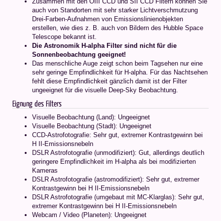
Zusammen mit den OIII CCD und SII CCD Filtern können Sie
auch von Standorten mit sehr starker Lichtverschmutzung
Drei-Farben-Aufnahmen von Emissionslinienobjekten
erstellen, wie dies z. B. auch von Bildern des Hubble Space
Telescope bekannt ist.
Die Astronomik H-alpha Filter sind nicht für die
Sonnenbeobachtung geeignet!
Das menschliche Auge zeigt schon beim Tagsehen nur eine
sehr geringe Empfindlichkeit für H-alpha. Für das Nachtsehen
fehlt diese Empfindlichkeit gänzlich damit ist der Filter
ungeeignet für die visuelle Deep-Sky Beobachtung.
Eignung des Filters
Visuelle Beobachtung (Land): Ungeeignet
Visuelle Beobachtung (Stadt): Ungeeignet
CCD-Astrofotografie: Sehr gut, extremer Kontrastgewinn bei
H II-Emissionsnebeln
DSLR Astrofotografie (unmodifiziert): Gut, allerdings deutlich
geringere Empfindlichkeit im H-alpha als bei modifizierten
Kameras
DSLR Astrofotografie (astromodifiziert): Sehr gut, extremer
Kontrastgewinn bei H II-Emissionsnebeln
DSLR Astrofotografie (umgebaut mit MC-Klarglas): Sehr gut,
extremer Kontrastgewinn bei H II-Emissionsnebeln
Webcam / Video (Planeten): Ungeeignet