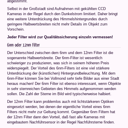
abgestimmt.
Selbst in der Großstadt sind Aufnahmen mit gekühlten CCD
Kameras in der Regel durch den Dunkelstrom limitiert. Daher bringt
eine weitere Unterdrückung des Himmelshintergrundes durch
geringere Halbwertsbreiten nicht mehr Details im Objekt zum
Vorschein.
Jeder Filter wird zur Qualitätssicherung einzeln vermessen!
6nm oder 12nm Filter
Der Unterschied zwischen dem 6nm und dem 12nm Filter ist die
sogenannte Halbwertsbreite. Der 6nm-Filter ist wesentlich
schwieriger zu produzieren, was sich in seinem höheren Preis
widerspiegelt. Der Vorteil des 6nm-Filters ist eine viel stärkere
Unterdrückung der (künstlichen) Hintergrundbeleuchtung. Mit dem
6nm-Filter können Sie bei Vollmond sehr tiefe Bilder aus einer Stadt
heraus machen! Der 6nm Filter ist ebenso interessant, wenn Objekte
in sehr sternreichen Gebieten des Himmels aufgenommen werden
sollen. Die Zahl der Sterne im Bild wird typischerweise halbiert.
Der 12nm Filter kann problemlos auch mit lichtstärkeren Optiken
eingesetzt werden, bei denen der eigentliche Vorteil eines 6nm
Filters nicht mehr zur Geltung kommt. Gegenüber 6nm Filtern hat
der 12nm Filter dann den Vorteil, daß fast alle Kameras mit
eingebautem Nachführsensor in der Regel Nachführsterne finden.