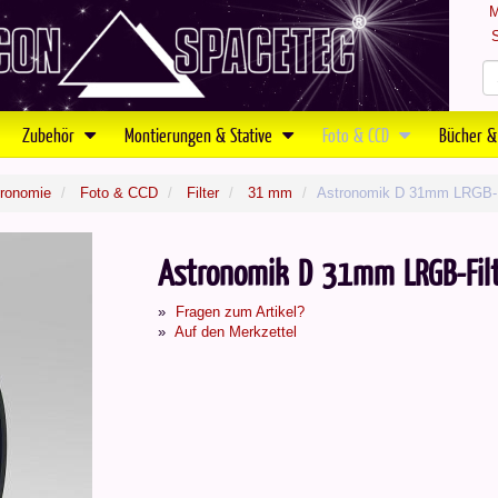
M
S
Zubehör
Montierungen & Stative
Foto & CCD
Bücher &
tronomie
Foto & CCD
Filter
31 mm
Astronomik D 31mm LRGB-F
Astronomik D 31mm LRGB-Filt
Fragen zum Artikel?
Auf den Merkzettel