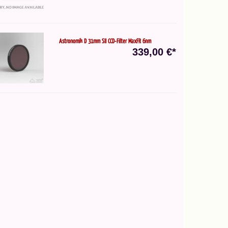
Astronomik D 31mm SII CCD-Filter MaxFR 6nm
339,00 €*